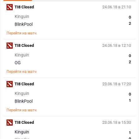
TI8 Closed
24.06.18 в 21:10
Kinguin
0
2
BlinkPool
Перейти на матч
TI8 Closed
24.06.18 в 12:10
Kinguin
0
2
OG
Перейти на матч
TI8 Closed
23.06.18 в 17:20
Kinguin
0
1
BlinkPool
Перейти на матч
TI8 Closed
23.06.18 в 15:30
Kinguin
1
0