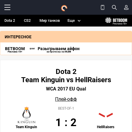
Dota 2
CS2
Мир танков
Еще
ИНТЕРЕСНОЕ
BETBOOM
Разыгрываем айфон
Реклама 18+
за прогнозы на MLBB
Dota 2
Team Kinguin vs HellRaisers
WCA 2017 EU Qual
Плей-офф
BEST-OF-1
1
:
2
Team Kinguin
HellRaisers