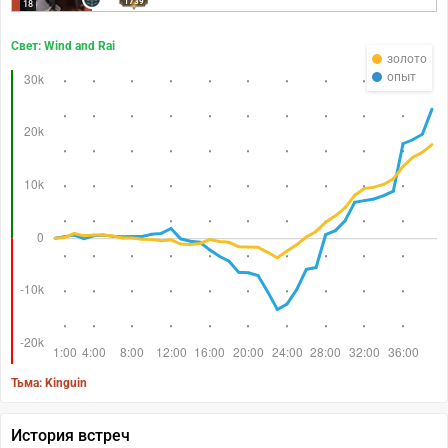
1739
18
Свет: Wind and Rai
золото
опыт
Тьма: Kinguin
История встреч