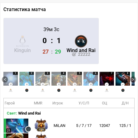
Статистика матча
39м 3с
0
:
1
Kinguin
Wind and Rai
27
:
29
22222
1
2
3
4
5
6
7
8
Герой
MMR
Игрок
У/С/П
ОЦ
Д/Н
Свет:
Wind and Rai
MiLAN
5 / 7 / 17
12047
125 / 1
119
21