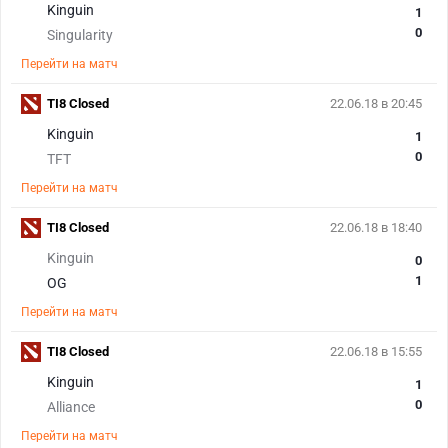
Kinguin
1
0
Singularity
Перейти на матч
TI8 Closed
22.06.18 в 20:45
Kinguin
1
0
TFT
Перейти на матч
TI8 Closed
22.06.18 в 18:40
Kinguin
0
1
OG
Перейти на матч
TI8 Closed
22.06.18 в 15:55
Kinguin
1
0
Alliance
Перейти на матч