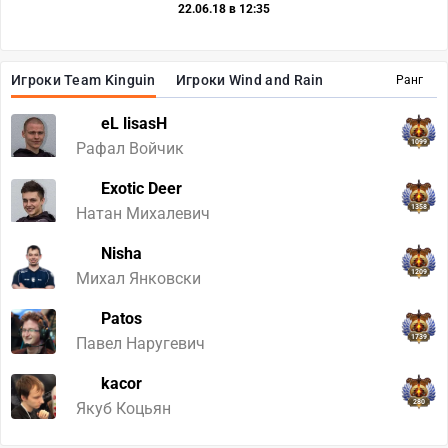
22.06.18 в 12:35
Игроки Team Kinguin
Игроки Wind and Rain
Ранг
eL lisasH
1099
Рафал Войчик
Exotic Deer
1358
Натан Михалевич
Nisha
1209
Михал Янковски
Patos
1739
Павел Наругевич
kacor
280
Якуб Коцьян