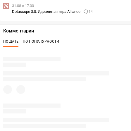
31.08 в 17:00
Dotascope 3.0. Идеальная игра Alliance
14
Комментарии
ПО ДАТЕ
ПО ПОПУЛЯРНОСТИ