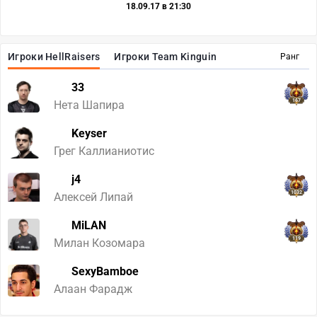
18.09.17 в 21:30
Игроки HellRaisers
Игроки Team Kinguin
Ранг
33
167
Нета Шапира
Keyser
Грег Каллианиотис
j4
1032
Алексей Липай
MiLAN
119
Милан Козомара
SexyBamboe
Алаан Фарадж