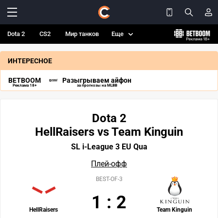
Dota 2
CS2
Мир танков
Еще
ИНТЕРЕСНОЕ
BETBOOM
Разыгрываем айфон
Реклама 18+
за прогнозы на MLBB
Dota 2
HellRaisers vs Team Kinguin
SL i-League 3 EU Qua
Плей-офф
BEST-OF-3
1
:
2
HellRaisers
Team Kinguin