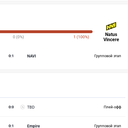
Natus
0 (0%)
1 (100%)
Vincere
0
:
1
NAVI
Групповой этап
0
:
0
TBD
Плей-офф
0
:
1
Empire
Групповой этап