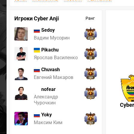
Игроки Cyber Anji
Ранг
Sedoy
Вадим Мусорин
4938
Pikachu
Ярослав Василенко
39
Chuvash
Евгений Макаров
549
nofear
Александр
2519
Чурочкин
Cyber
Yoky
Максим Ким
253