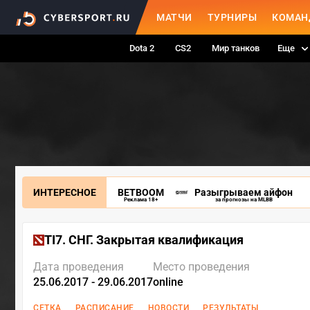
МАТЧИ
ТУРНИРЫ
КОМАН
Dota 2
CS2
Мир танков
Еще
ИНТЕРЕСНОЕ
BETBOOM
Разыгрываем айфон
Реклама 18+
за прогнозы на MLBB
TI7. СНГ. Закрытая квалификация
Дата проведения
Место проведения
25.06.2017 - 29.06.2017
online
СЕТКА
РАСПИСАНИЕ
НОВОСТИ
РЕЗУЛЬТАТЫ