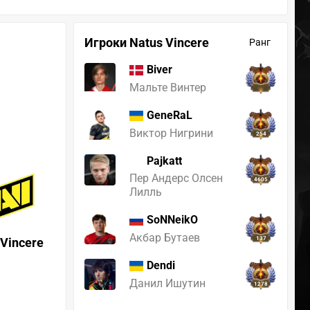
Игроки Natus Vincere
Ранг
Biver
Мальте Винтер
GeneRaL
Виктор Нигрини
254
Pajkatt
Пер Андерс Олсен
4605
Лилль
SoNNeikO
Акбар Бутаев
 Vincere
137
Dendi
Данил Ишутин
1278