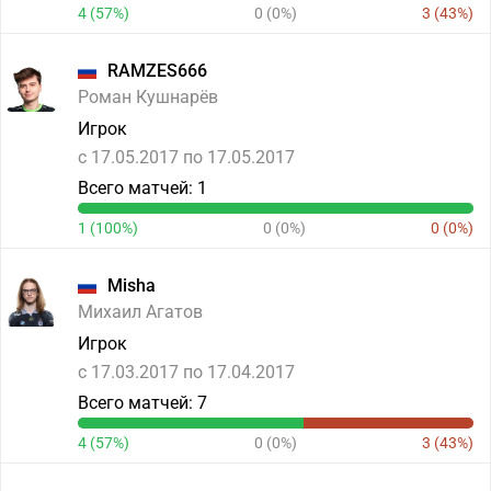
4 (57%)
0 (0%)
3 (43%)
RAMZES666
Роман Кушнарёв
Игрок
c 17.05.2017 по 17.05.2017
Всего матчей: 1
1 (100%)
0 (0%)
0 (0%)
Misha
Михаил Агатов
Игрок
c 17.03.2017 по 17.04.2017
Всего матчей: 7
4 (57%)
0 (0%)
3 (43%)