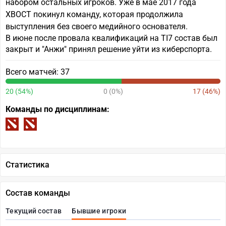
набором остальных игроков. Уже в мае 2017 года
ХВОСТ покинул команду, которая продолжила
выступления без своего медийного основателя.
В июне после провала квалификаций на TI7 состав был
закрыт и "Анжи" принял решение уйти из киберспорта.
Всего матчей: 37
20 (54%)
0 (0%)
17 (46%)
Команды по дисциплинам:
Статистика
Состав команды
Текущий состав
Бывшие игроки