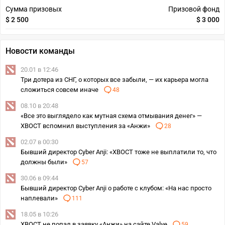
Сумма призовых
Призовой фонд
$ 2 500
$ 3 000
Новости команды
20.01 в 12:46
Три дотера из СНГ, о которых все забыли, — их карьера могла
сложиться совсем иначе
48
08.10 в 20:48
«Все это выглядело как мутная схема отмывания денег» —
XBOCT вспомнил выступления за «Анжи»
28
02.07 в 00:30
Бывший директор Cyber Anji: «XBOCT тоже не выплатили то, что
должны были»
57
30.06 в 09:44
Бывший директор Cyber Anji о работе с клубом: «На нас просто
наплевали»
111
18.05 в 10:26
XBOCT не попал в заявку «Анжи» на сайте Valve
59