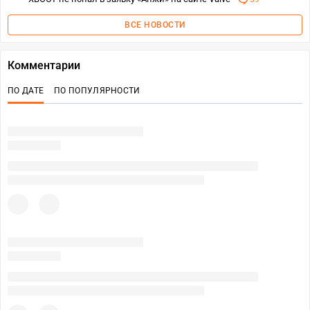
ВСЕ НОВОСТИ
Комментарии
ПО ДАТЕ
ПО ПОПУЛЯРНОСТИ