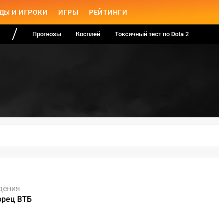
ДЫ И ИГРОКИ
ИГРЫ
РЕЙТИНГИ
Прогнозы
Косплей
Токсичный тест по Dota 2
дения
орец ВТБ