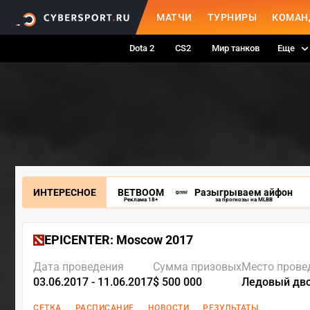
МАТЧИ
ТУРНИРЫ
КОМАН
Dota 2
CS2
Мир танков
Еще
ИНТЕРЕСНОЕ
BETBOOM
Разыгрываем айфон
Реклама 18+
за прогнозы на MLBB
EPICENTER: Moscow 2017
Дата проведения
Сумма призовых
Место прове
03.06.2017 - 11.06.2017
$ 500 000
Ледовый дв
СЕТКА
РАСПИСАНИЕ
НОВОСТИ
РЕЗУЛЬТАТЫ