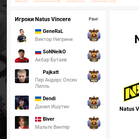
Игроки Natus Vincere
Ранг
GeneRaL
Виктор Нигрини
254
SoNNeikO
Акбар Бутаев
137
Pajkatt
Пер Андерс Олсен
4605
Лилль
Dendi
Данил Ишутин
1278
Natus V
Biver
Мальте Винтер