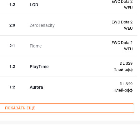
EWC Dota 2
1
:
2
LGD
WEU
EWC Dota 2
2
:
0
ZeroTenacity
WEU
EWC Dota 2
2
:
1
Flame
WEU
DL S29
1
:
2
PlayTime
Плей-офф
DL S29
1
:
2
Aurora
Плей-офф
ПОКАЗАТЬ ЕЩЕ