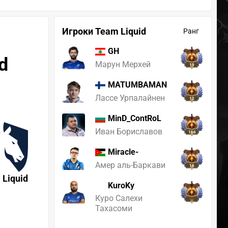
Игроки Team Liquid
Ранг
GH
d
Марун Мерхей
19
MATUMBAMAN
Лассе Урпалайнен
12
MinD_ContRoL
Иван Бориславов
166
Miracle-
Амер аль-Баркави
16
 Liquid
KuroKy
Куро Салехи
Тахасоми