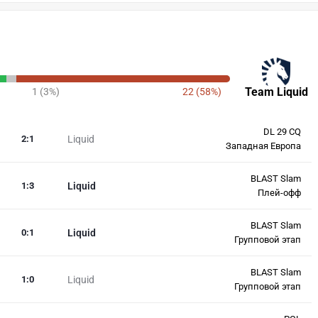
Team Liquid
1 (3%)
22 (58%)
DL 29 CQ
2
:
1
Liquid
Западная Европа
BLAST Slam
1
:
3
Liquid
Плей-офф
BLAST Slam
0
:
1
Liquid
Групповой этап
BLAST Slam
1
:
0
Liquid
Групповой этап