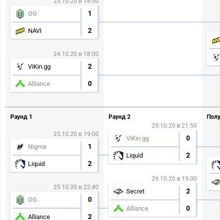
23.10.20 в 18:00
1
OG
2
NAVI
24.10.20 в 18:00
2
ViKin.gg
0
Alliance
Раунд 1
Раунд 2
Полу
29.10.20 в 21:50
25.10.20 в 19:00
0
ViKin.gg
1
Nigma
2
Liquid
2
Liquid
29.10.20 в 19:00
25.10.20 в 22:40
2
Secret
0
OG
0
Alliance
2
Alliance