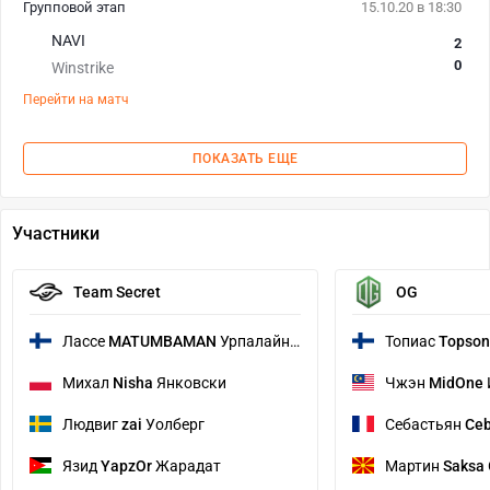
Групповой этап
15.10.20 в 18:30
NAVI
2
0
Winstrike
Перейти на матч
ПОКАЗАТЬ ЕЩЕ
Участники
Team Secret
OG
Лассе
MATUMBAMAN
Урпалайнен
Топиас
Topson
Михал
Nisha
Янковски
Чжэн
MidOne
Людвиг
zai
Уолберг
Себастьян
Ce
Язид
YapzOr
Жарадат
Мартин
Saksa