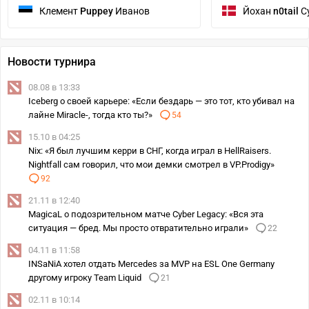
Клемент
Puppey
Иванов
Йохан
n0tail
С
Новости турнира
08.08 в 13:33
Iceberg о своей карьере: «Если бездарь — это тот, кто убивал на
лайне Miracle-, тогда кто ты?»
54
15.10 в 04:25
Nix: «Я был лучшим керри в СНГ, когда играл в HellRaisers.
Nightfall сам говорил, что мои демки смотрел в VP.Prodigy»
92
21.11 в 12:40
MagicaL о подозрительном матче Cyber Legacy: «Вся эта
ситуация — бред. Мы просто отвратительно играли»
22
04.11 в 11:58
INSaNiA хотел отдать Mercedes за MVP на ESL One Germany
другому игроку Team Liquid
21
02.11 в 10:14