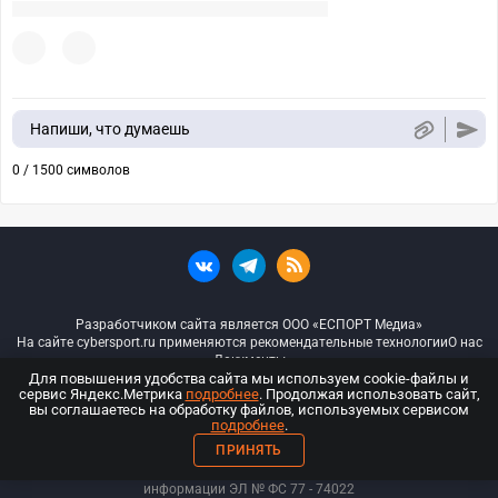
Напиши, что думаешь
0 / 1500 символов
Разработчиком сайта является ООО «ЕСПОРТ Медиа»
На сайте cybersport.ru применяются рекомендательные технологии
О нас
Документы
Для повышения удобства сайта мы используем cookie-файлы и
сервис Яндекс.Метрика
подробнее
. Продолжая использовать сайт,
© ООО «Киберспорт.ру» — Все права защищены
вы соглашаетесь на обработку файлов, используемых сервисом
подробнее
.
18+
ПРИНЯТЬ
ООО «Киберспорт.ру». Свидетельство о регистрации средств массовой
информации ЭЛ № ФС 77 - 74
022