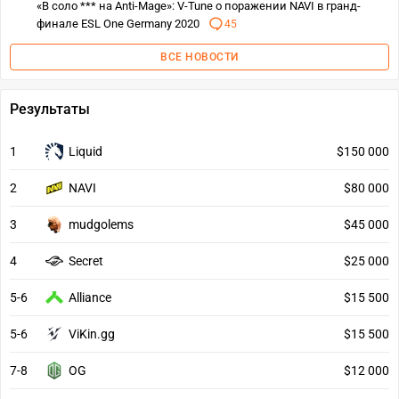
«В соло *** на Anti-Mage»: V-Tune о поражении NAVI в гранд-
финале ESL One Germany 2020
45
ВСЕ НОВОСТИ
Результаты
1
Liquid
$150 000
2
NAVI
$80 000
3
mudgolems
$45 000
4
Secret
$25 000
5-6
Alliance
$15 500
5-6
ViKin.gg
$15 500
7-8
OG
$12 000