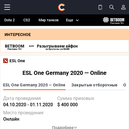
Dota 2
CS2
Мир танков
Еще
ИНТЕРЕСНОЕ
BETBOOM
Разыгрываем айфон
Реклама 18+
за прогнозы на MLBB
ESL One
ESL One Germany 2020 — Online
ESL One Germany 2020 — Online
Закрытые отборочные
От
Дата проведения
Сумма призовых
04.10.2020 - 01.11.2020
$ 400 000
Место проведения
Онлайн
Подробнее