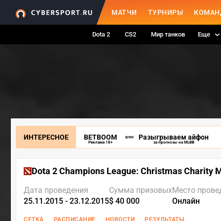
МАТЧИ
ТУРНИРЫ
КОМАН
Dota 2
CS2
Мир танков
Еще
ИНТЕРЕСНОЕ
BETBOOM
Разыгрываем айфон
Реклама 18+
за прогнозы на MLBB
Dota 2 Champions League: Christmas Charity 
Дата проведения
Сумма призовых
Место прове
25.11.2015 - 23.12.2015
$ 40 000
Онлайн
СЕТКА
РАСПИСАНИЕ
НОВОСТИ
РЕЗУЛЬТАТЫ