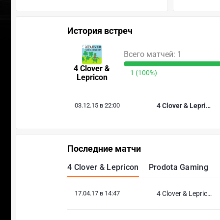
История встреч
Всего матчей: 1
4 Clover &
1 (100%)
Lepricon
03.12.15 в 22:00
4 Clover & Lepricon
Последние матчи
4 Clover & Lepricon
Prodota Gaming
17.04.17 в 14:47
4 Clover & Lepricon