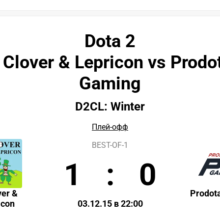
Dota 2
 Clover & Lepricon vs Prodo
Gaming
D2CL: Winter
Плей-офф
BEST-OF-1
1
:
0
ver &
Prodot
icon
03.12.15 в 22:00