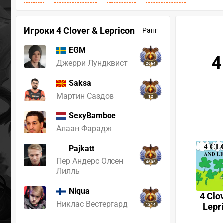
Игроки 4 Clover & Lepricon
Ранг
EGM
4
Джерри Лундквист
2664
Saksa
Мартин Саздов
12
SexyBamboe
Алаан Фарадж
Pajkatt
Пер Андерс Олсен
4605
Лилль
Niqua
4 Clo
Никлас Вестергард
Lepr
1214