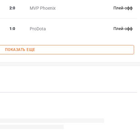
2
:
0
MVP Phoenix
Плей-офф
1
:
0
ProDota
Плей-офф
ПОКАЗАТЬ ЕЩЕ