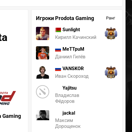
Игроки Prodota Gaming
Ранг
Sunlight
ta
Кирилл Качинский
197
MeTTpuM
Даниил Гилёв
VANSKOR
Иван Скороход
2212
Yajitsu
Владислав
Фёдоров
jackal
a Gaming
Максим
Дорощенок