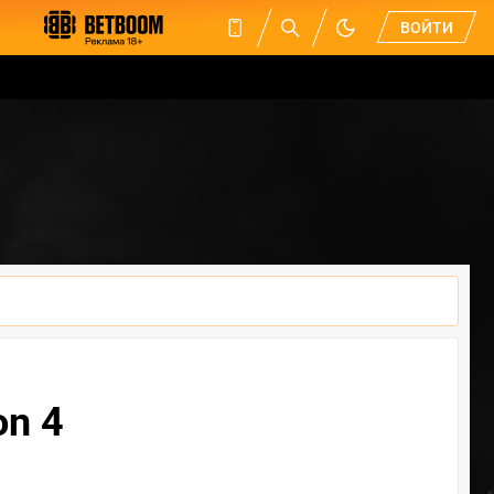
ВОЙТИ
n 4