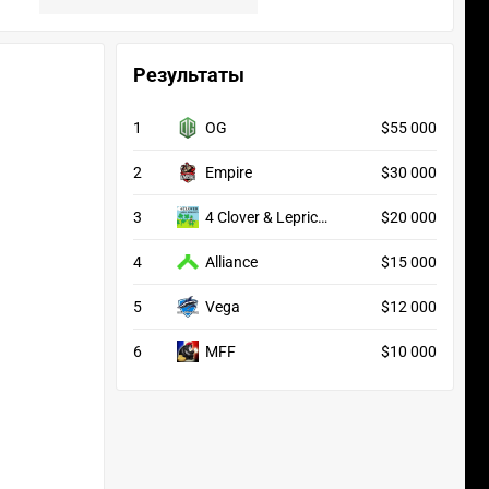
Результаты
1
OG
$55 000
2
Empire
$30 000
3
4 Clover & Lepricon
$20 000
4
Alliance
$15 000
5
Vega
$12 000
6
MFF
$10 000