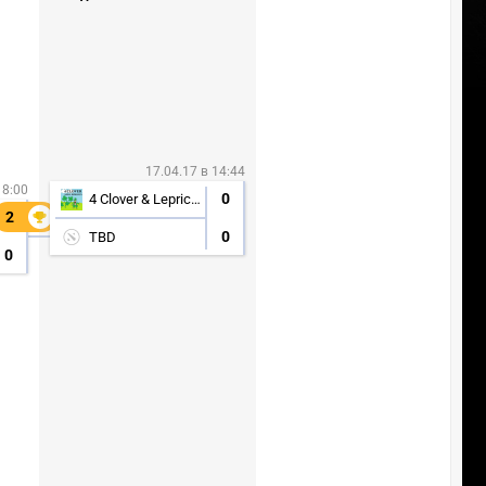
17.04.17 в 14:44
18:00
0
4 Clover & Lepricon
2
2
0
TBD
0