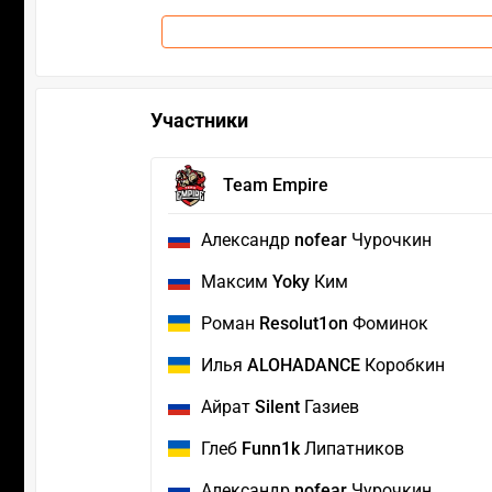
Участники
Team Empire
Александр
nofear
Чурочкин
Максим
Yoky
Ким
Роман
Resolut1on
Фоминок
Илья
ALOHADANCE
Коробкин
Айрат
Silent
Газиев
Глеб
Funn1k
Липатников
Александр
nofear
Чурочкин