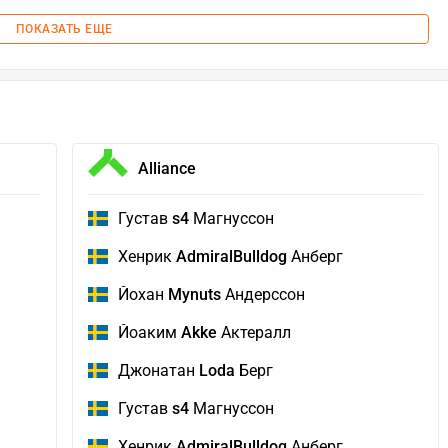
ПОКАЗАТЬ ЕЩЕ
Alliance
Густав
s4
Магнуссон
Хенрик
AdmiralBulldog
Анберг
Йохан
Mynuts
Андерссон
Йоаким
Akke
Актералл
Джонатан
Loda
Берг
Густав
s4
Магнуссон
Хенрик
AdmiralBulldog
Анберг