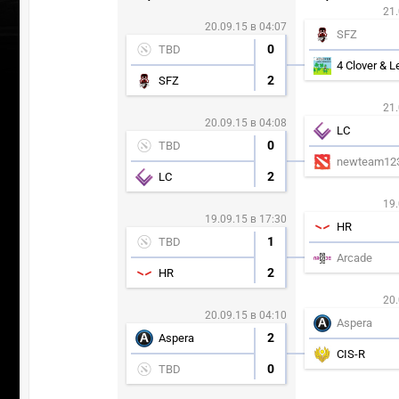
21.
20.09.15 в 04:07
SFZ
0
TBD
2
SFZ
21.
20.09.15 в 04:08
LC
0
TBD
newteam12
2
LC
19.
19.09.15 в 17:30
HR
1
TBD
Arcade
2
HR
20.
20.09.15 в 04:10
Aspera
2
Aspera
CIS-R
0
TBD