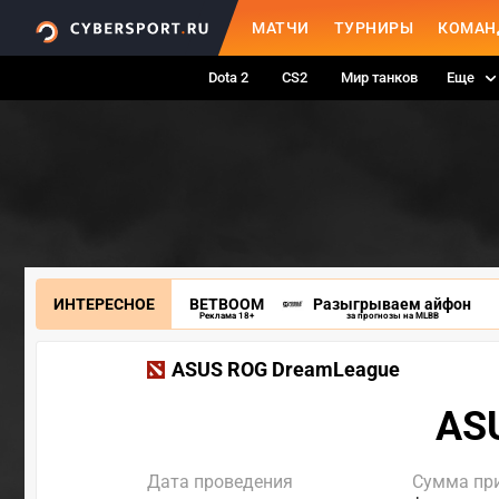
МАТЧИ
ТУРНИРЫ
КОМАН
Dota 2
CS2
Мир танков
Еще
ИНТЕРЕСНОЕ
BETBOOM
Разыгрываем айфон
Реклама 18+
за прогнозы на MLBB
ASUS ROG DreamLeague
AS
Дата проведения
Сумма пр