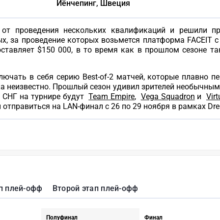
Йёнчепинг, Швеция
 от проведения нескольких квалификаций и решили п
х, за проведение которых возьмется платформа FACEIT с 
оставляет $150 000, в то время как в прошлом сезоне 
ючать в себя серию Best-of-2 матчей, которые плавно п
 пока неизвестно. Прошлый сезон удивил зрителей необычны
и СНГ на турнире будут
Team Empire
,
Vega Squadron
и
Virt
 отправиться на LAN-финал с 26 по 29 ноября в рамках Dre
п плей-офф
Второй этап плей-офф
Полуфинал
Финал