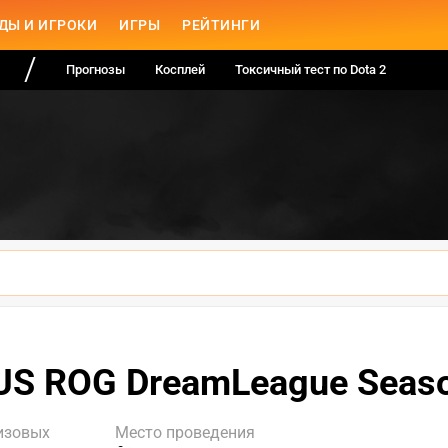
ДЫ И ИГРОКИ
ИГРЫ
РЕЙТИНГИ
Прогнозы
Косплей
Токсичный тест по Dota 2
US ROG DreamLeague Seaso
изовых
Место проведения