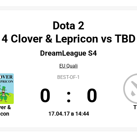
Dota 2
4 Clover & Lepricon vs TBD
DreamLeague S4
EU Quali
BEST-OF-1
0
:
0
ver &
T
icon
17.04.17 в 14:44