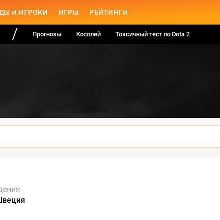
ДЫ И ИГРОКИ
ИГРЫ
РЕЙТИНГИ
Прогнозы
Косплей
Токсичный тест по Dota 2
дения
Швеция