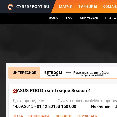
МАТЧИ
ТУРНИРЫ
КОМАН
Dota 2
CS2
Мир танков
Еще
ИНТЕРЕСНОЕ
BETBOOM
Разыгрываем айфон
Реклама 18+
за прогнозы на MLBB
ASUS ROG DreamLeague Season 4
Дата проведения
Сумма призовых
Место прове
14.09.2015 - 01.12.2015
$ 150 000
Йёнчепинг, 
СЕТКА
РАСПИСАНИЕ
НОВОСТИ
РЕЗУЛЬТАТЫ