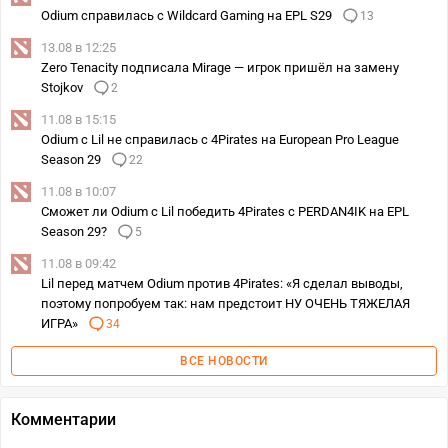
Odium справилась с Wildcard Gaming на EPL S29
13
13.08 в 12:25
Zero Tenacity подписала Mirage — игрок пришёл на замену
Stojkov
2
11.08 в 15:15
Odium с Lil не справилась с 4Pirates на European Pro League
Season 29
22
11.08 в 10:07
Сможет ли Odium с Lil победить 4Pirates с PERDAN4IK на EPL
Season 29?
5
11.08 в 09:42
Lil перед матчем Odium против 4Pirates: «Я сделал выводы,
поэтому попробуем так: нам предстоит НУ ОЧЕНЬ ТЯЖЕЛАЯ
ИГРА»
34
ВСЕ НОВОСТИ
Комментарии