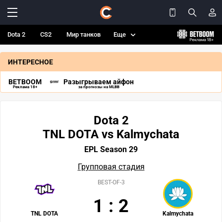
Dota 2
CS2
Мир танков
Еще
ИНТЕРЕСНОЕ
BETBOOM
Разыгрываем айфон
Реклама 18+
за прогнозы на MLBB
Dota 2
TNL DOTA vs Kalmychata
EPL Season 29
Групповая стадия
BEST-OF-3
1
:
2
TNL DOTA
Kalmychata