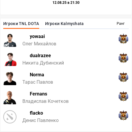
12.08.25 в 21:30
Игроки TNL DOTA
Игроки Kalmychata
Ранг
yowaai
148
Олег Михайлов
dualrazee
76
Никита Дубинский
Norma
134
Тарас Павлов
Fernans
154
Владислав Кочетков
flacko
254
Денис Павленко