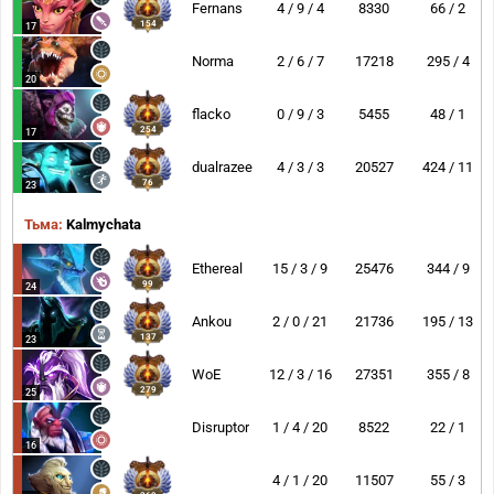
Fernans
4 / 9 / 4
8330
66 / 2
154
17
Norma
2 / 6 / 7
17218
295 / 4
20
flacko
0 / 9 / 3
5455
48 / 1
254
17
dualrazee
4 / 3 / 3
20527
424 / 11
76
23
Тьма:
Kalmychata
Ethereal
15 / 3 / 9
25476
344 / 9
99
24
Ankou
2 / 0 / 21
21736
195 / 13
137
23
WoE
12 / 3 / 16
27351
355 / 8
279
25
Disruptor
1 / 4 / 20
8522
22 / 1
16
4 / 1 / 20
11507
55 / 3