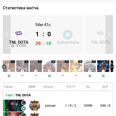
Статистика матча
54м 41с
1
:
0
TNL DOTA
Kalmychata
TNL DOTA
29
:
18
31353
1
2
3
4
5
6
7
8
Герой
MMR
Игрок
У/С/П
ОЦ
Д/Н
Свет:
TNL DOTA
yowaai
1 / 8 / 2
16996
348 / 8
148
20