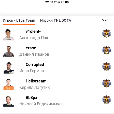
22.08.25 в 20:00
Игроки L1ga Team
Игроки TNL DOTA
Ранг
v1olent-
178
Александр Пак
erase
386
Даниил Иванов
Corrupted
69
Иван Герман
Hellscream
52
Кирилл Лагутик
Bb3px
69
Николай Евдокимычев