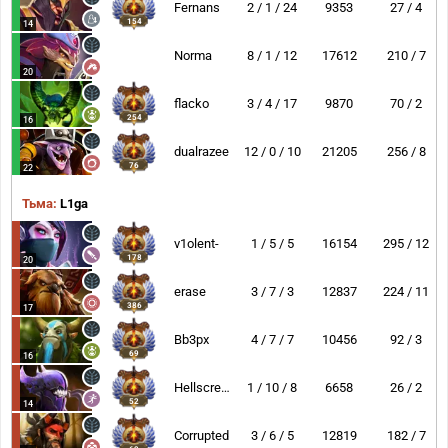
Fernans
2 / 1 / 24
9353
27 / 4
154
14
Norma
8 / 1 / 12
17612
210 / 7
20
flacko
3 / 4 / 17
9870
70 / 2
254
16
dualrazee
12 / 0 / 10
21205
256 / 8
76
22
Тьма:
L1ga
v1olent-
1 / 5 / 5
16154
295 / 12
178
20
erase
3 / 7 / 3
12837
224 / 11
386
17
Bb3px
4 / 7 / 7
10456
92 / 3
69
16
Hellscream
1 / 10 / 8
6658
26 / 2
52
14
Corrupted
3 / 6 / 5
12819
182 / 7