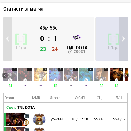
Статистика матча
45м 55с
0
:
1
L1ga
TNL DOTA
L1ga
23
:
24
20031
1
2
3
4
5
6
7
8
Герой
MMR
Игрок
У/С/П
ОЦ
Д/Н
Свет:
TNL DOTA
yowaai
10 / 7 / 10
23716
324 / 6
148
22