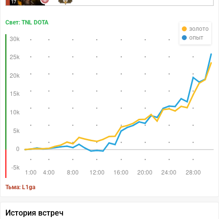
69
17
Свет: TNL DOTA
золото
опыт
Тьма: L1ga
История встреч