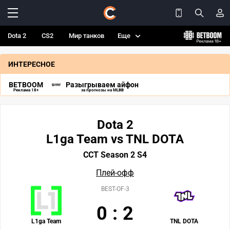
Dota 2
CS2
Мир танков
Еще
ИНТЕРЕСНОЕ
BETBOOM
Разыгрываем айфон
Реклама 18+
за прогнозы на MLBB
Dota 2
L1ga Team vs TNL DOTA
CCT Season 2 S4
Плей-офф
BEST-OF-3
0
:
2
L1ga Team
TNL DOTA