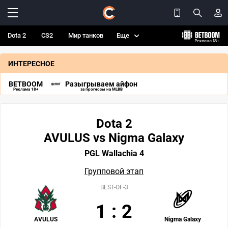
Dota 2
CS2
Мир танков
Еще
ИНТЕРЕСНОЕ
BETBOOM
Разыгрываем айфон
Реклама 18+
за прогнозы на MLBB
Dota 2
AVULUS vs Nigma Galaxy
PGL Wallachia 4
Групповой этап
BEST-OF-3
1
:
2
AVULUS
Nigma Galaxy