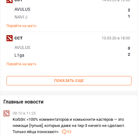
AVULUS
2
1
NAVI J
Перейти на матч
CCT
13.03.26 в 18:00
AVULUS
0
2
L1ga
Перейти на матч
ПОКАЗАТЬ ЕЩЕ
Главные новости
08.10 в 11:25
Korb3n: «100% комментаторов и комьюнити-кастеров — это
немощи [тупые], которые даже на тир-3 ничего не сделают.
Только яйца понюхают»
93