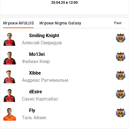
20.04.25 в 12:00
Игроки AVULUS
Игроки Nigma Galaxy
Ранг
Smiling Knight
232
Алексей Свиридов
Mo13ei
117
Фабиан Кнер
Xibbe
143
Андреас Рагнемальм
dEsire
58
Сакис Картсабас
Fly
95
Таль Айзик