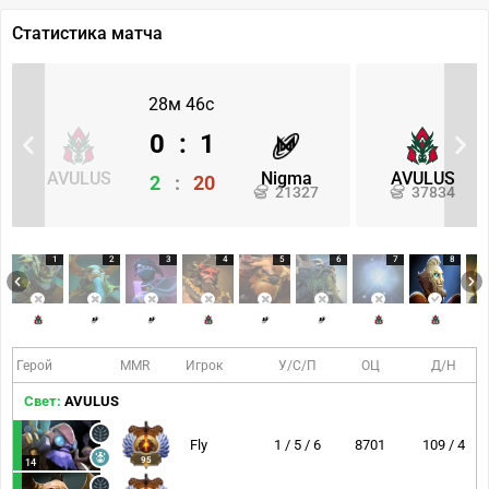
Статистика матча
28м 46с
0
:
1
AVULUS
Nigma
AVULUS
2
:
20
21327
37834
1
2
3
4
5
6
7
8
Герой
MMR
Игрок
У/С/П
ОЦ
Д/Н
Свет:
AVULUS
Fly
1 / 5 / 6
8701
109 / 4
95
14