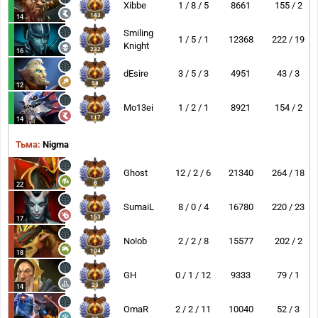
Xibbe
1 / 8 / 5
8661
155 / 2
143
14
Smiling
1 / 5 / 1
12368
222 / 19
Knight
232
16
dEsire
3 / 5 / 3
4951
43 / 3
58
12
Mo13ei
1 / 2 / 1
8921
154 / 2
117
14
Тьма:
Nigma
Ghost
12 / 2 / 6
21340
264 / 18
8
22
SumaiL
8 / 0 / 4
16780
220 / 23
153
17
No!ob
2 / 2 / 8
15577
202 / 2
104
18
GH
0 / 1 / 12
9333
79 / 1
25
14
OmaR
2 / 2 / 11
10040
52 / 3