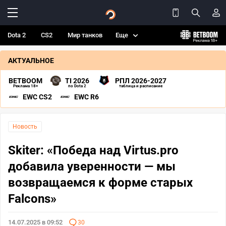
Dota 2
CS2
Мир танков
Еще
АКТУАЛЬНОЕ
BETBOOM
TI 2026
РПЛ 2026-2027
Реклама 18+
по Dota 2
таблица и расписание
EWC CS2
EWC R6
Новость
Skiter: «Победа над Virtus.pro
добавила уверенности — мы
возвращаемся к форме старых
Falcons»
14.07.2025 в 09:52
30