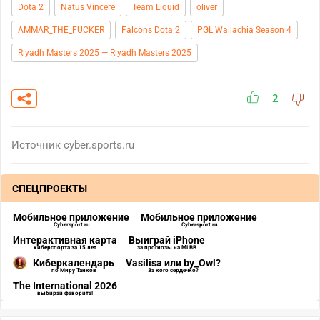
Dota 2
Natus Vincere
Team Liquid
oliver
AMMAR_THE_FUCKER
Falcons Dota 2
PGL Wallachia Season 4
Riyadh Masters 2025 — Riyadh Masters 2025
2
Источник
cyber.sports.ru
СПЕЦПРОЕКТЫ
Мобильное приложение
Мобильное приложение
Cybersport.ru
Cybersport.ru
Интерактивная карта
Выиграй iPhone
киберспорта за 15 лет
за прогнозы на MLBB
Киберкалендарь
Vasilisa или by_Owl?
по Миру Танков
За кого сердечко?
The International 2026
выбирай фаворита!