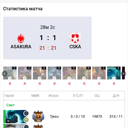
Статистика матча
28м 2с
1
:
1
ASAKURA
CSKA
21
:
21
1
2
3
4
5
6
7
8
Герой
MMR
Игрок
У/С/П
ОЦ
Д/Н
Свет
7jesu
3 / 0 / 10
19873
313 / 11
104
18