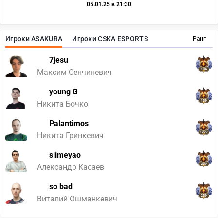
05.01.25 в 21:30
Игроки ASAKURA
Игроки CSKA ESPORTS
Ранг
7jesu
104
Максим Сенчиневич
young G
159
Никита Бочко
Palantimos
1227
Никита Гринкевич
slimeyao
289
Александр Касаев
so bad
259
Виталий Ошманкевич