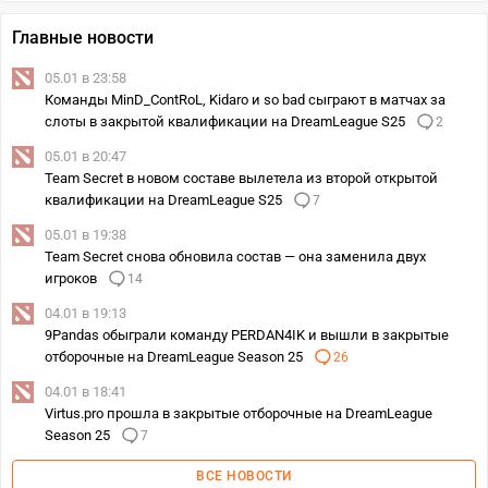
Главные новости
05.01 в 23:58
Команды MinD_ContRoL, Kidaro и so bad сыграют в матчах за
слоты в закрытой квалификации на DreamLeague S25
2
05.01 в 20:47
Team Secret в новом составе вылетела из второй открытой
квалификации на DreamLeague S25
7
05.01 в 19:38
Team Secret снова обновила состав — она заменила двух
игроков
14
04.01 в 19:13
9Pandas обыграли команду PERDAN4IK и вышли в закрытые
отборочные на DreamLeague Season 25
26
04.01 в 18:41
Virtus.pro прошла в закрытые отборочные на DreamLeague
Season 25
7
ВСЕ НОВОСТИ