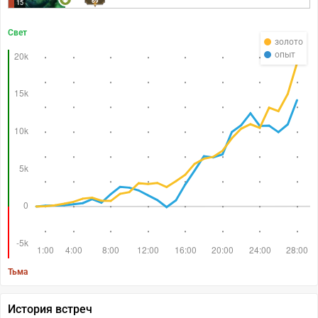
69
15
Свет
золото
опыт
Тьма
История встреч