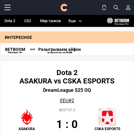
Dota 2
CS2
Мир танков
Еще
ИНТЕРЕСНОЕ
BETBOOM
Разыгрываем айфон
Реклама 18+
за прогнозы на MLBB
Dota 2
ASAKURA vs CSKA ESPORTS
DreamLeague S25 OQ
EEU#2
BEST-OF-3
1
:
0
ASAKURA
CSKA ESPORTS