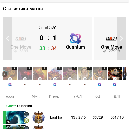
Статистика матча
51м 52с
0
:
1
One Move
Quantum
One Move
33
:
34
2369
27999
1
2
3
4
5
6
7
8
Герой
MMR
Игрок
У/С/П
ОЦ
Д/Н
Свет:
Quantum
bashka
13 / 2 / 6
33729
504 / 10
108
26