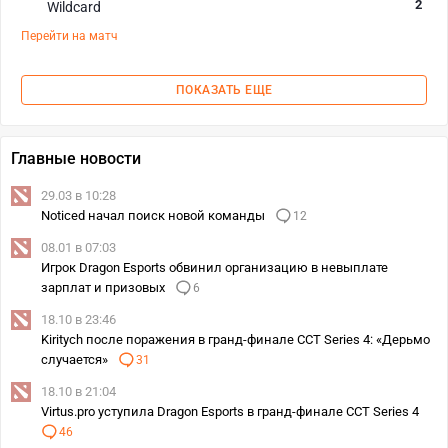
2
Wildcard
Перейти на матч
ПОКАЗАТЬ ЕЩЕ
Главные новости
29.03 в 10:28
Noticed начал поиск новой команды
12
08.01 в 07:03
Игрок Dragon Esports обвинил организацию в невыплате
зарплат и призовых
6
18.10 в 23:46
Kiritych после поражения в гранд-финале CCT Series 4: «Дерьмо
случается»
31
18.10 в 21:04
Virtus.pro уступила Dragon Esports в гранд-финале CCT Series 4
46