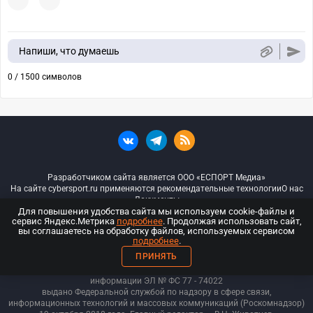
Напиши, что думаешь
0 / 1500 символов
Разработчиком сайта является ООО «ЕСПОРТ Медиа»
На сайте cybersport.ru применяются рекомендательные технологии
О нас
Документы
Для повышения удобства сайта мы используем cookie-файлы и
сервис Яндекс.Метрика
подробнее
. Продолжая использовать сайт,
© ООО «Киберспорт.ру» — Все права защищены
вы соглашаетесь на обработку файлов, используемых сервисом
подробнее
.
18+
ПРИНЯТЬ
ООО «Киберспорт.ру». Свидетельство о регистрации средств массовой
информации ЭЛ № ФС 77 - 74
022
выдано Федеральной службой по надзору в сфере связи,
информационных технологий и массовых коммуникаций (Роскомнадзор)