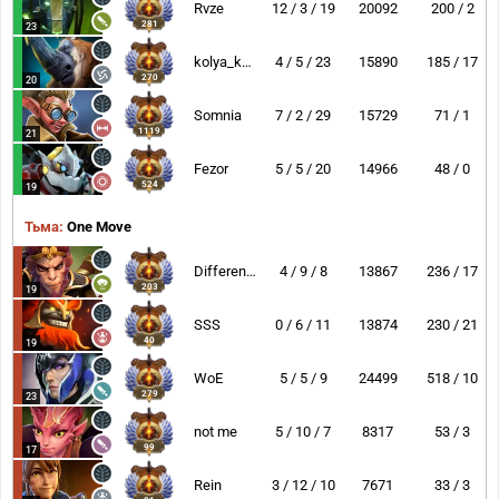
Rvze
12 / 3 / 19
20092
200 / 2
281
23
kolya_kaBAN68
4 / 5 / 23
15890
185 / 17
270
20
Somnia
7 / 2 / 29
15729
71 / 1
1119
21
Fezor
5 / 5 / 20
14966
48 / 0
524
19
Тьма:
One Move
Difference
4 / 9 / 8
13867
236 / 17
203
19
SSS
0 / 6 / 11
13874
230 / 21
40
19
WoE
5 / 5 / 9
24499
518 / 10
279
23
not me
5 / 10 / 7
8317
53 / 3
99
17
Rein
3 / 12 / 10
7671
33 / 3