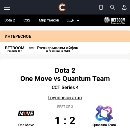
Dota 2
CS2
Мир танков
Еще
ИНТЕРЕСНОЕ
BETBOOM
Разыгрываем айфон
Реклама 18+
за прогнозы на MLBB
Dota 2
One Move vs Quantum Team
CCT Series 4
Групповой этап
BEST-OF-3
1
:
2
One Move
Quantum Team