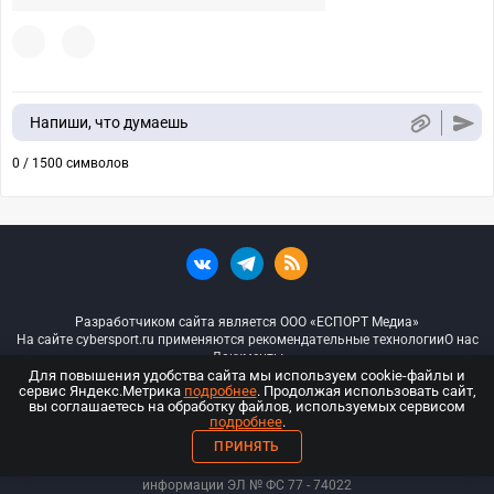
Напиши, что думаешь
0 / 1500 символов
Разработчиком сайта является ООО «ЕСПОРТ Медиа»
На сайте cybersport.ru применяются рекомендательные технологии
О нас
Документы
Для повышения удобства сайта мы используем cookie-файлы и
сервис Яндекс.Метрика
подробнее
. Продолжая использовать сайт,
© ООО «Киберспорт.ру» — Все права защищены
вы соглашаетесь на обработку файлов, используемых сервисом
подробнее
.
18+
ПРИНЯТЬ
ООО «Киберспорт.ру». Свидетельство о регистрации средств массовой
информации ЭЛ № ФС 77 - 74
022