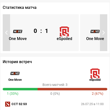
Статистика матча
0
:
1
One Move
eSpoiled
One Move
История встреч
One Move
eSpoiled
Всего матчей: 3
1 (33%)
0 (0%)
2 (67%)
CCT S2 S3
26.07.25 в 11:00