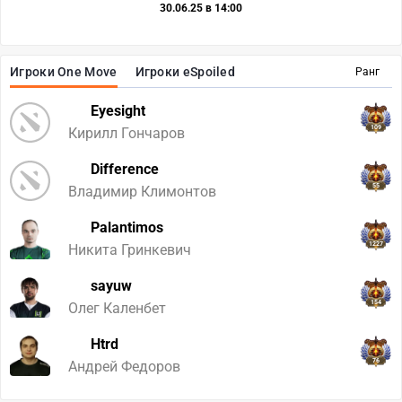
30.06.25 в 14:00
Игроки One Move
Игроки eSpoiled
Ранг
Eyesight
109
Кирилл Гончаров
Difference
55
Владимир Климонтов
Palantimos
1227
Никита Гринкевич
sayuw
154
Олег Каленбет
Htrd
76
Андрей Федоров