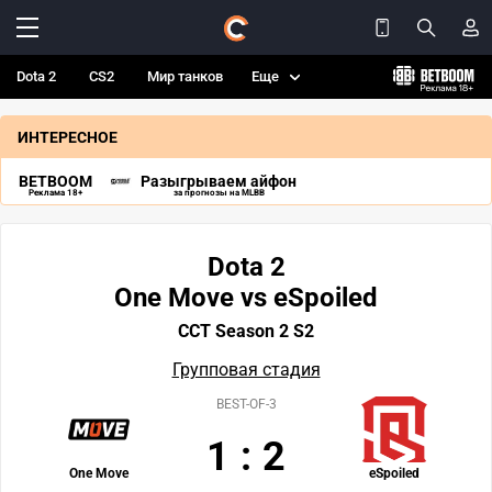
Dota 2
CS2
Мир танков
Еще
ИНТЕРЕСНОЕ
BETBOOM
Разыгрываем айфон
Реклама 18+
за прогнозы на MLBB
Dota 2
One Move vs eSpoiled
CCT Season 2 S2
Групповая стадия
BEST-OF-3
1
:
2
One Move
eSpoiled