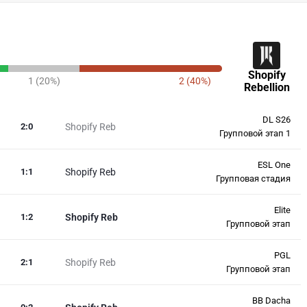
Shopify
1 (20%)
2 (40%)
Rebellion
DL S26
2
:
0
Shopify Reb
Групповой этап 1
ESL One
1
:
1
Shopify Reb
Групповая стадия
Elite
1
:
2
Shopify Reb
Групповой этап
PGL
2
:
1
Shopify Reb
Групповой этап
BB Dacha