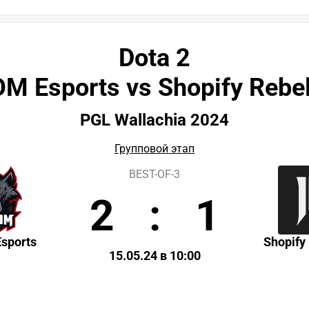
Dota 2
M Esports vs Shopify Rebel
PGL Wallachia 2024
Групповой этап
BEST-OF-3
2
:
1
sports
Shopify
15.05.24 в 10:00