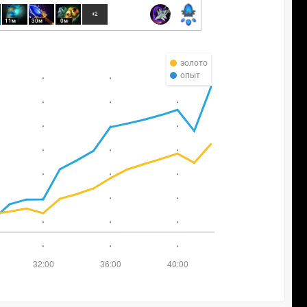
+2
11м
30м
0м
золото
опыт