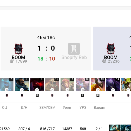
46м 18с
1
:
0
BOOM
Shopify Reb
BOOM
18
:
10
17899
23236
7
8
9
10
11
12
13
14
ОЦ
Д/Н
ЗВМ/ОВМ
Урон
УРЗ
Варды
21569
307 / 4
516 /717
14357
568
2 / 1