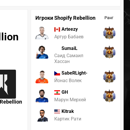
Игроки Shopify Rebellion
Ранг
Arteezy
lion
Артур Бабаев
211
SumaiL
Саид Самаил
153
Хассан
SabeRLight-
Йонас Волек
23
GH
Марун Мерхей
 Rebellion
25
Kitrak
Картик Рати