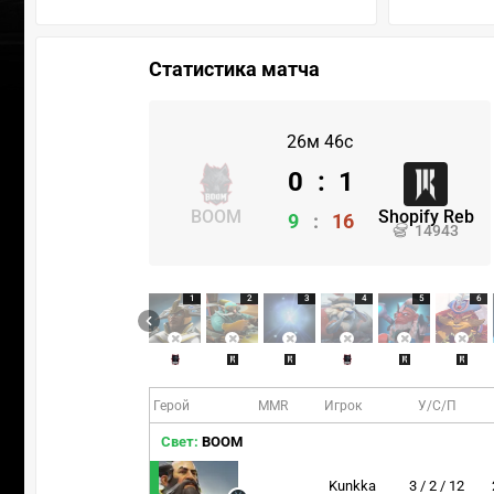
Статистика матча
26м 46с
0
:
1
BOOM
Shopify Reb
9
:
16
14943
1
2
3
4
5
6
Герой
MMR
Игрок
У/С/П
Свет:
BOOM
Kunkka
3 / 2 / 12