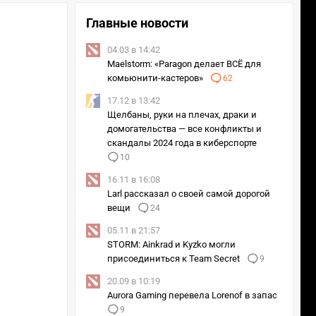
Главные новости
04.03 в 14:42
Maelstorm: «Paragon делает ВСЁ для
комьюнити-кастеров»
62
17.12 в 13:42
Щелбаны, руки на плечах, драки и
домогательства — все конфликты и
скандалы 2024 года в киберспорте
10
16.11 в 16:08
Larl рассказал о своей самой дорогой
вещи
24
05.11 в 21:57
STORM: Ainkrad и Kyzko могли
присоединиться к Team Secret
9
20.09 в 10:19
Aurora Gaming перевела Lorenof в запас
9