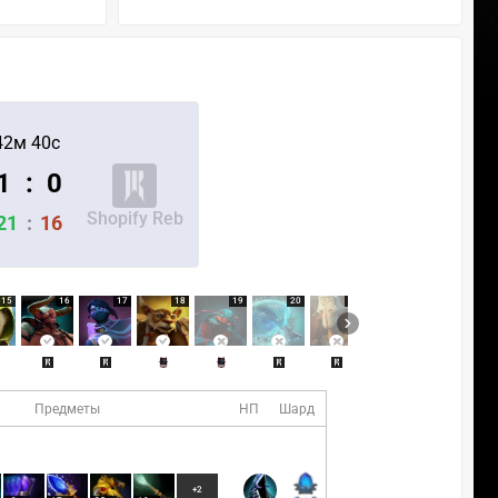
42м 40с
1
:
0
Shopify Reb
21
:
16
15
16
17
18
19
20
21
22
23
Предметы
НП
Шард
+2