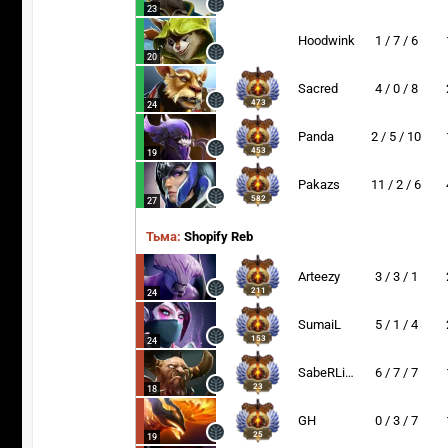
23
Hoodwink
1 / 7 / 6
20
Sacred
4 / 0 / 8
473
24
Panda
2 / 5 / 10
453
19
Pakazs
11 / 2 / 6
582
27
Тьма:
Shopify Reb
Arteezy
3 / 3 / 1
211
24
SumaiL
5 / 1 / 4
153
24
SabeRLight-
6 / 7 / 7
23
18
GH
0 / 3 / 7
25
19