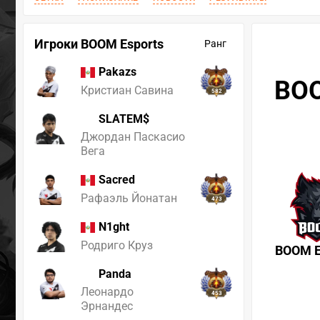
Игроки BOOM Esports
Ранг
Pakazs
BOO
Кристиан Савина
582
SLATEM$
Джордан Паскасио
Вега
Sacred
Рафаэль Йонатан
473
N1ght
Родриго Круз
BOOM E
Panda
Леонардо
453
Эрнандес