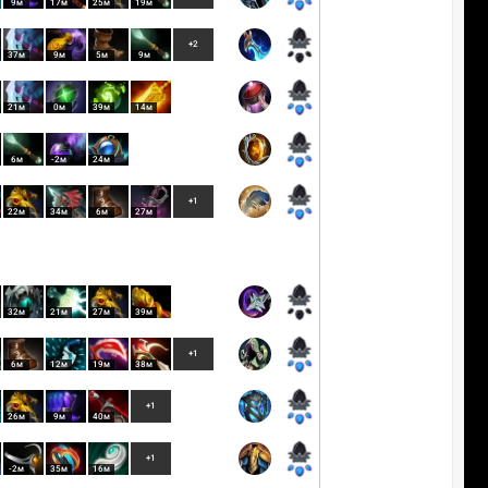
9м
17м
25м
19м
+2
37м
9м
5м
9м
21м
0м
39м
14м
6м
-2м
24м
+1
22м
34м
6м
27м
32м
21м
27м
39м
+1
6м
12м
19м
38м
+1
26м
9м
40м
+1
-2м
35м
16м