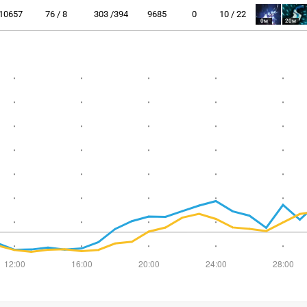
10657
76 / 8
303 /394
9685
0
10 / 22
0м
20м