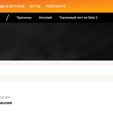
ДЫ И ИГРОКИ
ИГРЫ
РЕЙТИНГИ
Прогнозы
Косплей
Токсичный тест по Dota 2
дения
умыния