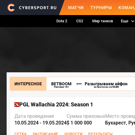
МАТЧИ
ТУРНИРЫ
КОМАН
Dota 2
CS2
Мир танков
Еще
ИНТЕРЕСНОЕ
BETBOOM
Разыгрываем айфон
Реклама 18+
за прогнозы на MLBB
PGL Wallachia 2024: Season 1
Дата проведения
Сумма призовых
Место прове
10.05.2024 - 19.05.2024
$ 1 000 000
Бухарест, Р
СЕТКА
РАСПИСАНИЕ
НОВОСТИ
РЕЗУЛЬТАТЫ