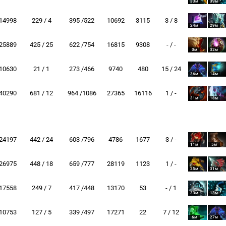
33м
39м
14998
229 / 4
395 /522
10692
3115
3 / 8
24м
29м
25889
425 / 25
622 /754
16815
9308
- / -
0м
32м
10630
21 / 1
273 /466
9740
480
15 / 24
36м
14м
40290
681 / 12
964 /1086
27365
16116
1 / -
31м
18м
24197
442 / 24
603 /796
4786
1677
3 / -
11м
5м
26975
448 / 18
659 /777
28119
1123
1 / -
25м
31м
17558
249 / 7
417 /448
13170
53
- / 1
33м
13м
10753
127 / 5
339 /497
17271
22
7 / 12
6м
27м