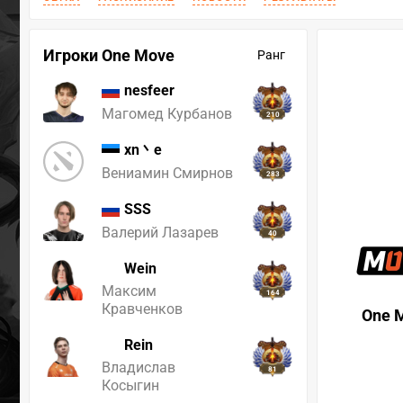
Игроки One Move
Ранг
nesfeer
Магомед Курбанов
210
xn丶e
Вениамин Смирнов
283
SSS
Валерий Лазарев
40
Wein
Максим
164
Кравченков
One 
Rein
Владислав
81
Косыгин