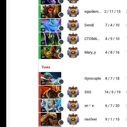
146
27
egxrdemxn
2 / 11 / 15
380
26
Dendi
7 / 4 / 10
884
28
CTOMAHEH1
4 / 9 / 10
223
22
Mary_y
4 / 8 / 16
374
20
Тьма
Gyrocopter
8 / 7 / 18
24
SSS
14 / 3 / 19
40
28
xn丶e
6 / 7 / 20
283
24
nesfeer
9 / 1 / 15
210
27