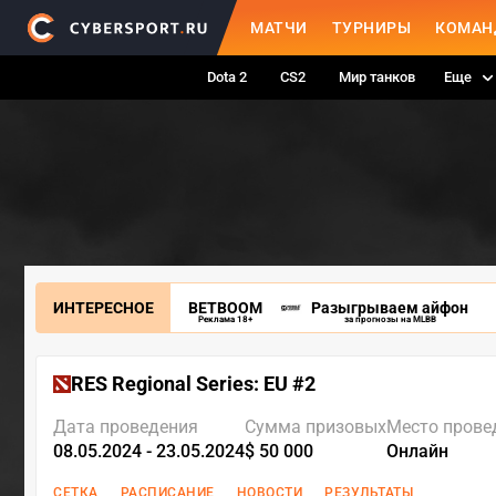
МАТЧИ
ТУРНИРЫ
КОМАН
Dota 2
CS2
Мир танков
Еще
ИНТЕРЕСНОЕ
BETBOOM
Разыгрываем айфон
Реклама 18+
за прогнозы на MLBB
RES Regional Series: EU #2
Дата проведения
Сумма призовых
Место прове
08.05.2024 - 23.05.2024
$ 50 000
Онлайн
СЕТКА
РАСПИСАНИЕ
НОВОСТИ
РЕЗУЛЬТАТЫ