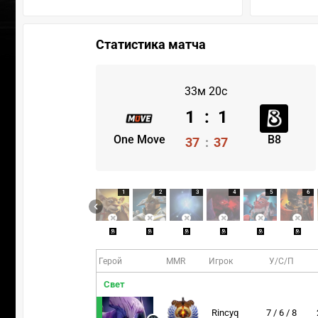
Статистика матча
33м 20с
1
:
1
One Move
B8
37
:
37
1
2
3
4
5
6
Герой
MMR
Игрок
У/С/П
Свет
Rincyq
7 / 6 / 8