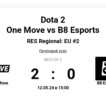
Dota 2
One Move vs B8 Esports
RES Regional: EU #2
Групповой этап
BEST-OF-2
2
:
0
Move
B8 E
12.05.24 в 15:00