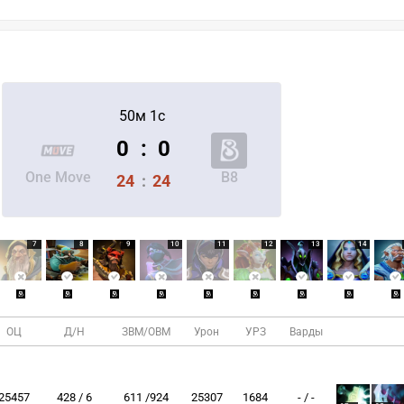
50м 1с
0
:
0
One Move
B8
24
:
24
7
8
9
10
11
12
13
14
ОЦ
Д/Н
ЗВМ/ОВМ
Урон
УРЗ
Варды
25457
428 / 6
611 /924
25307
1684
- / -