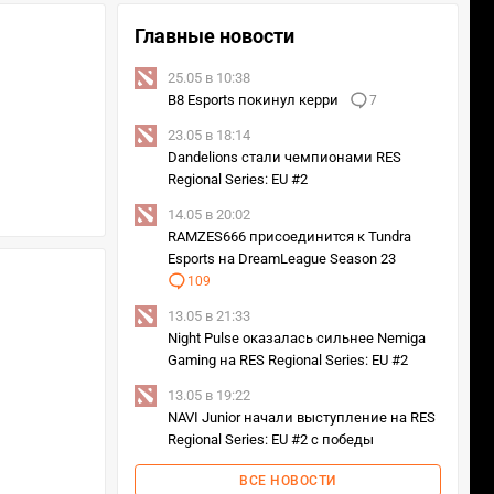
Главные новости
25.05 в 10:38
B8 Esports покинул керри
7
23.05 в 18:14
Dandelions стали чемпионами RES
Regional Series: EU #2
14.05 в 20:02
RAMZES666 присоединится к Tundra
Esports на DreamLeague Season 23
109
13.05 в 21:33
Night Pulse оказалась сильнее Nemiga
Gaming на RES Regional Series: EU #2
13.05 в 19:22
NAVI Junior начали выступление на RES
Regional Series: EU #2 с победы
ВСЕ НОВОСТИ