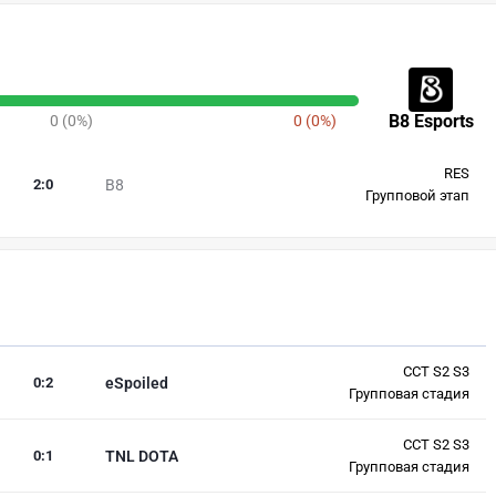
B8 Esports
0 (0%)
0 (0%)
RES
2
:
0
B8
Групповой этап
CCT S2 S3
0
:
2
eSpoiled
Групповая стадия
CCT S2 S3
0
:
1
TNL DOTA
Групповая стадия