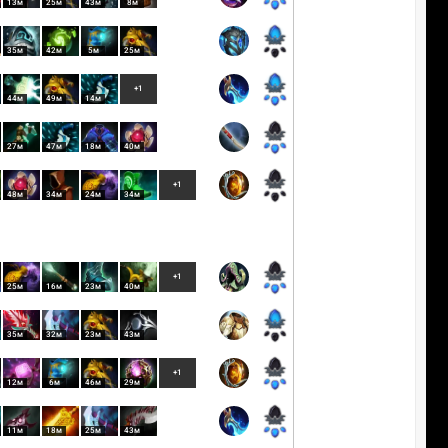
13м
25м
43м
8м
35м
42м
5м
25м
+1
44м
49м
14м
27м
47м
18м
40м
+1
48м
34м
24м
34м
+1
25м
16м
23м
40м
35м
32м
23м
43м
+1
12м
6м
46м
29м
11м
18м
25м
43м