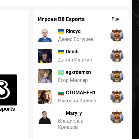
Игроки B8 Esports
Ранг
Rincyq
Денис Богушев
146
Dendi
Данил Ишутин
884
egxrdemxn
Егор Миллер
380
CTOMAHEH1
Николай Калчев
223
sports
Mary_y
Владислав
374
Кривцов