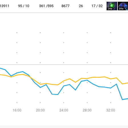
13911
95 / 10
361 /595
8677
26
17 / 32
24м
39м