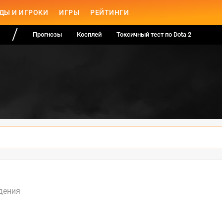
ДЫ И ИГРОКИ
ИГРЫ
РЕЙТИНГИ
Прогнозы
Косплей
Токсичный тест по Dota 2
дения