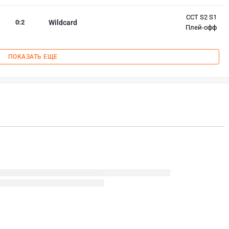
CCT S2 S1
0
:
2
Wildcard
Плей-офф
ПОКАЗАТЬ ЕЩЕ