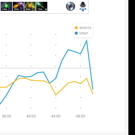
24м
20м
34м
10м
золото
опыт