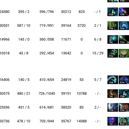
37м
35м
24380
395 / 2
596 /796
30212
825
- / 1
21м
16м
30531
587 / 10
719 /991
39164
3720
2 / 1
29м
26м
14966
143 / 0
360 /558
11671
0
6 / 8
8м
10м
10318
43 / 8
292 /454
13642
0
15 / 29
29м
23м
16406
140 / 5
410 /654
24819
53
5 / 7
10м
32м
30575
480 / 21
726 /1045
39151
10788
- / -
5м
12м
25336
431 / 5
614 /681
58320
83
2 / -
21м
35м
33736
478 / 10
703 /944
35767
14388
- / -
5м
40м