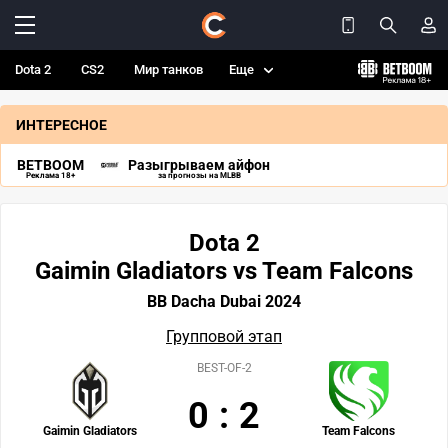
Dota 2
CS2
Мир танков
Еще
ИНТЕРЕСНОЕ
BETBOOM
Разыгрываем айфон
Реклама 18+
за прогнозы на MLBB
Dota 2
Gaimin Gladiators vs Team Falcons
BB Dacha Dubai 2024
Групповой этап
BEST-OF-2
0
:
2
Gaimin Gladiators
Team Falcons