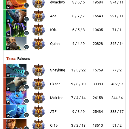
dyrachyo
3 / 6 / 6
19584
374 / 11
575
22
Ace
3 / 7 / 7
15543
221 / 11
25
18
tOfu
6 / 5 / 8
10405
71 / 1
72
16
Quinn
4 / 4 / 9
20828
345 / 14
27
21
Тьма:
Falcons
Sneyking
1 / 5 / 22
15759
77 / 2
103
20
Skiter
9 / 3 / 10
30080
492 / 9
46
26
Malr1ne
7 / 4 / 14
24158
344 / 4
11
25
ATF
9 / 3 / 9
25434
338 / 17
19
25
Cr1t-
3 / 2 / 18
13510
51 / 2