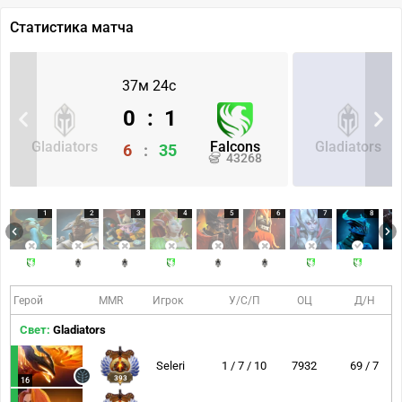
Статистика матча
37м 24с
0
:
1
Gladiators
Falcons
Gladiators
6
:
35
43268
1
2
3
4
5
6
7
8
Герой
MMR
Игрок
У/С/П
ОЦ
Д/Н
Свет:
Gladiators
Seleri
1 / 7 / 10
7932
69 / 7
393
16