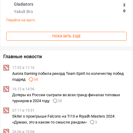
Gladiators
2
0
Yakult Bro
Перейти на матч
ПОКАЗАТЬ ЕЩЕ
Главные новости
17.02 в 11:16
Aurora Gaming побила рекорд Team Spirit по количеству побед
подряд
54
16.12 в 14:36
Дотеры из России сыграли во всех гранд-финалах топовых
турниров в 2024 году
20
07.11 в 15:31
Skiter о проигрыше Falcons на TI13 и Riyadh Masters 2024:
«Думаю, это в каком-то смысле рандом»
3
26.06 в 19:04