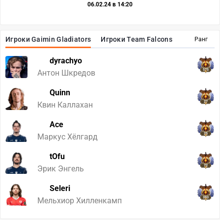
06.02.24 в 14:20
Игроки Gaimin Gladiators
Игроки Team Falcons
Ранг
dyrachyo
575
Антон Шкредов
Quinn
27
Квин Каллахан
Ace
25
Маркус Хёлгард
tOfu
72
Эрик Энгель
Seleri
393
Мельхиор Хилленкамп