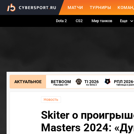
МАТЧИ
ТУРНИРЫ
КОМАН
Dota 2
CS2
Мир танков
Еще
АКТУАЛЬНОЕ
BETBOOM
TI 2026
РПЛ 2026
Реклама 18+
по Dota 2
таблица и рас
Новость
Skiter о проигрыше
Masters 2024: «Ду