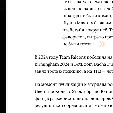
это в каком-то смысле 
вышло несколько патче
никогда не были командо
Riyadh Masters была им
плейстайл вокруг неё. Т
фаворитов, сыграло прот
не были готовы.
В 2024 году Team Falcons победила н
Birmingham 2024
и
BetBoom Dacha Du
занял третью позицию, а на TI13 — че
На момент публикации материала рос
УЧАСТВ
Ивент проходит с 27 октября по 10 н
фонд в размере миллиона долларов.
результатами соревнования можно 