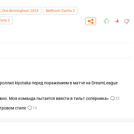
L One Birmingham 2024
BetBoom Dacha 3
Dota 2
-4
отроллил kiyotaka перед поражением в матче на DreamLeague
бавно. Моя команда пытается ввести в тильт соперника»
22
игровом стиле
13