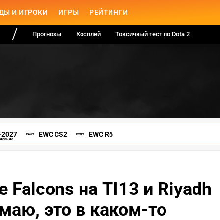
ДЫ И ИГРОКИ
ИГРЫ
РЕЙТИНГИ
Прогнозы
Косплей
Токсичный тест по Dota 2
-2027
EWC CS2
EWC R6
писание
 Falcons на TI13 и Riyadh
маю, это в каком-то