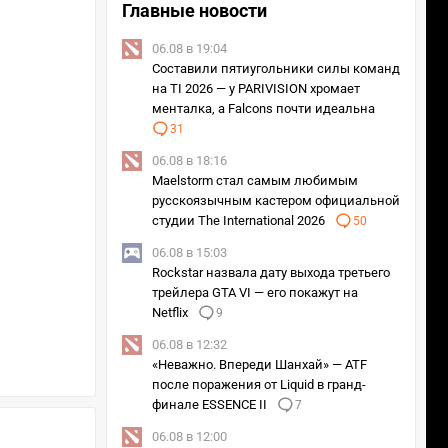
Главные новости
06.08 в 19:04
Составили пятиугольники силы команд
на TI 2026 — у PARIVISION хромает
менталка, а Falcons почти идеальна
31
06.08 в 18:16
Maelstorm стал самым любимым
русскоязычным кастером официальной
студии The International 2026
50
06.08 в 15:03
Rockstar назвала дату выхода третьего
трейлера GTA VI — его покажут на
Netflix
9
06.08 в 12:32
«Неважно. Впереди Шанхай» — ATF
после поражения от Liquid в гранд-
финале ESSENCE II
7
06.08 в 12:00