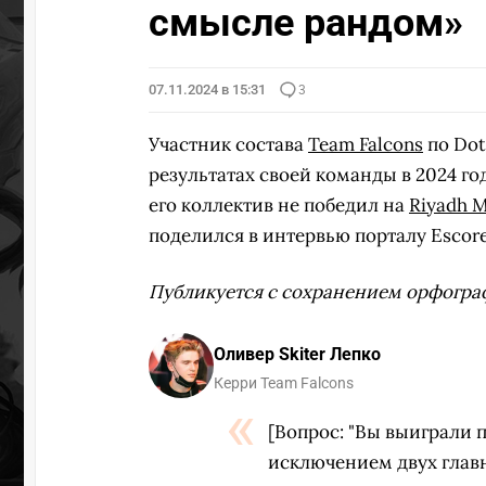
смысле рандом»
07.11.2024 в 15:31
3
Участник состава
Team Falcons
по Dot
результатах своей команды в 2024 г
его коллектив не победил на
Riyadh M
поделился в интервью порталу Escor
Публикуется с сохранением орфогра
Оливер Skiter Лепко
Керри Team Falcons
[Вопрос: "Вы выиграли 
исключением двух главн