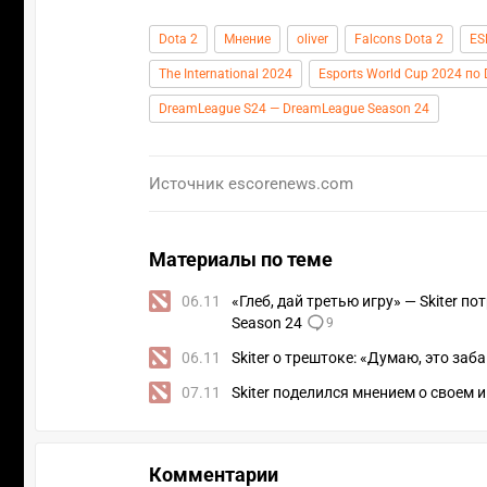
Dota 2
Мнение
oliver
Falcons Dota 2
ES
The International 2024
Esports World Cup 2024 по 
DreamLeague S24 — DreamLeague Season 24
Источник
escorenews.com
Материалы по теме
06.11
«Глеб, дай третью игру» — Skiter п
Season 24
9
06.11
Skiter о трештоке: «Думаю, это за
07.11
Skiter поделился мнением о своем 
Комментарии