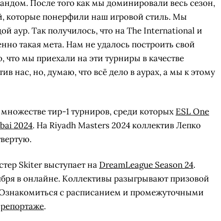
рандом. После того как мы доминировали весь сезон,
й, которые понерфили наш игровой стиль. Мы
й аур. Так получилось, что на The International и
енно такая мета. Нам не удалось построить свой
о, что мы приехали на эти турниры в качестве
ив нас, но, думаю, что всё дело в аурах, а мы к этому
а множестве тир-1 турниров, среди которых
ESL One
bai 2024
. На Riyadh Masters 2024 коллектив Лепко
твертую.
тер Skiter выступает на
DreamLeague Season 24
.
СКАЧАТЬ НА
СК
ОВАТЬ
ЗАБРАТЬ
оября в онлайне. Коллективы разыгрывают призовой
ANDROID
 Ознакомиться с расписанием и промежуточными
в
репортаже
.