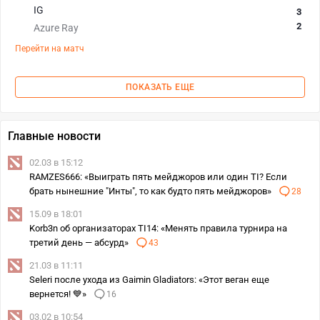
IG
3
2
Azure Ray
Перейти на матч
ПОКАЗАТЬ ЕЩЕ
Главные новости
02.03 в 15:12
RAMZES666: «Выиграть пять мейджоров или один TI? Если
брать нынешние "Инты", то как будто пять мейджоров»
28
15.09 в 18:01
Korb3n об организаторах TI14: «Менять правила турнира на
третий день — абсурд»
43
21.03 в 11:11
Seleri после ухода из Gaimin Gladiators: «Этот веган еще
вернется! 💙»
16
03.02 в 10:54