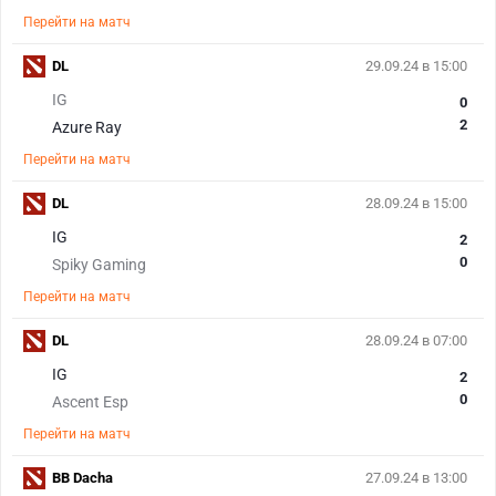
Перейти на матч
DL
29.09.24 в 15:00
IG
0
2
Azure Ray
Перейти на матч
DL
28.09.24 в 15:00
IG
2
0
Spiky Gaming
Перейти на матч
DL
28.09.24 в 07:00
IG
2
0
Ascent Esp
Перейти на матч
BB Dacha
27.09.24 в 13:00