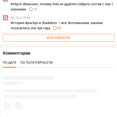
Kiritych объяснил, почему Solo не удаётся собрать состав с тир-1
игроками
10
04.10 в 15:49
История dyrachyo и Gladiators — всё. Вспоминаем, какими
получились эти три года
28
ВСЕ НОВОСТИ
Комментарии
ПО ДАТЕ
ПО ПОПУЛЯРНОСТИ