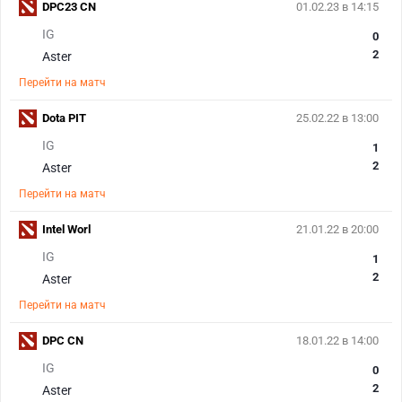
DPC23 CN
01.02.23 в 14:15
IG
0
2
Aster
Перейти на матч
Dota PIT
25.02.22 в 13:00
IG
1
2
Aster
Перейти на матч
Intel Worl
21.01.22 в 20:00
IG
1
2
Aster
Перейти на матч
DPC CN
18.01.22 в 14:00
IG
0
2
Aster