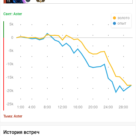
68
15
Свет: Aster
золото
опыт
Тьма: Aster
История встреч