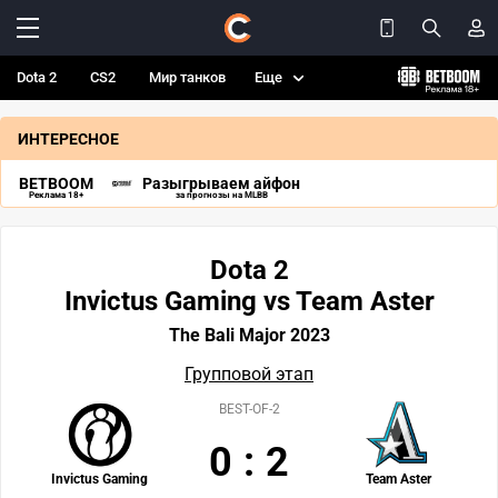
Dota 2
CS2
Мир танков
Еще
ИНТЕРЕСНОЕ
BETBOOM
Разыгрываем айфон
Реклама 18+
за прогнозы на MLBB
Dota 2
Invictus Gaming vs Team Aster
The Bali Major 2023
Групповой этап
BEST-OF-2
0
:
2
Invictus Gaming
Team Aster