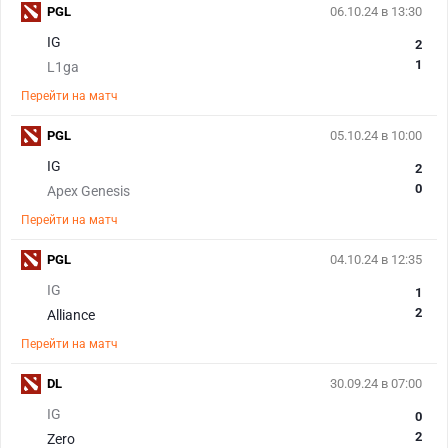
PGL
06.10.24 в 13:30
IG
2
1
L1ga
Перейти на матч
PGL
05.10.24 в 10:00
IG
2
0
Apex Genesis
Перейти на матч
PGL
04.10.24 в 12:35
IG
1
2
Alliance
Перейти на матч
DL
30.09.24 в 07:00
IG
0
2
Zero