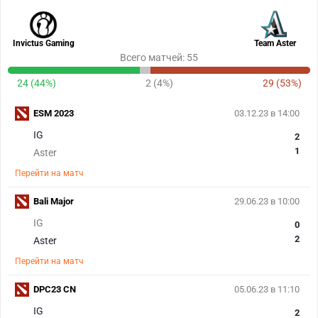
Invictus Gaming
Team Aster
Всего матчей: 55
24 (44%)
2 (4%)
29 (53%)
ESM 2023
03.12.23 в 14:00
IG
2
1
Aster
Перейти на матч
Bali Major
29.06.23 в 10:00
IG
0
2
Aster
Перейти на матч
DPC23 CN
05.06.23 в 11:10
IG
2