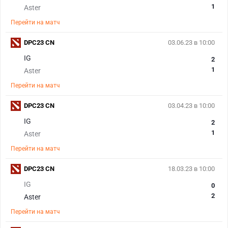
1
Aster
Перейти на матч
DPC23 CN
03.06.23 в 10:00
IG
2
1
Aster
Перейти на матч
DPC23 CN
03.04.23 в 10:00
IG
2
1
Aster
Перейти на матч
DPC23 CN
18.03.23 в 10:00
IG
0
2
Aster
Перейти на матч