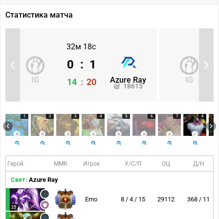
Статистика матча
32м 18с
0
:
1
IG
Azure Ray
IG
14
:
20
18615
1
2
3
4
5
6
7
8
Герой
MMR
Игрок
У/С/П
ОЦ
Д/Н
Свет:
Azure Ray
Emo
8 / 4 / 15
29112
368 / 11
7
25