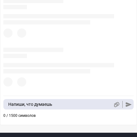
Напиши, что думаешь
0 / 1500 символов