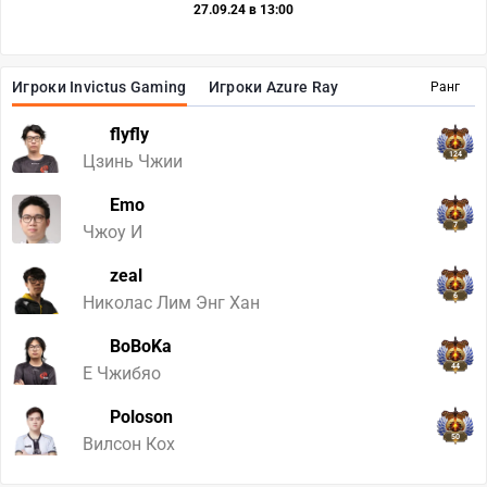
27.09.24 в 13:00
Игроки Invictus Gaming
Игроки Azure Ray
Ранг
flyfly
124
Цзинь Чжии
Emo
7
Чжоу И
zeal
6
Николас Лим Энг Хан
BoBoKa
44
Е Чжибяо
Poloson
50
Вилсон Кох