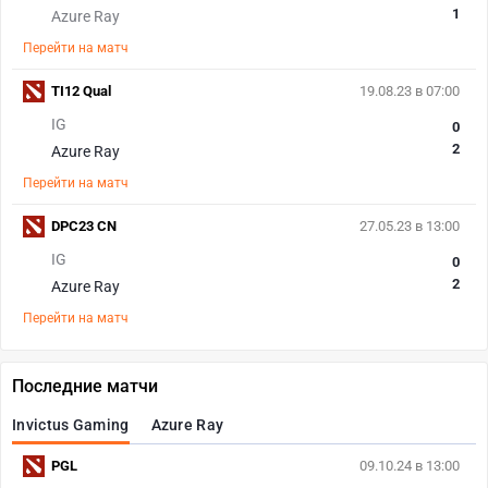
1
Azure Ray
Перейти на матч
TI12 Qual
19.08.23 в 07:00
IG
0
2
Azure Ray
Перейти на матч
DPC23 CN
27.05.23 в 13:00
IG
0
2
Azure Ray
Перейти на матч
Последние матчи
Invictus Gaming
Azure Ray
PGL
09.10.24 в 13:00