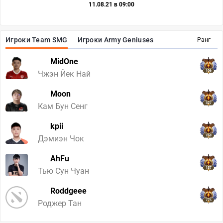
11.08.21 в 09:00
Игроки Team SMG
Игроки Army Geniuses
Ранг
MidOne
106
Чжэн Йек Най
Moon
327
Кам Бун Сенг
kpii
768
Дэмиэн Чок
AhFu
157
Тью Сун Чуан
Roddgeee
775
Роджер Тан