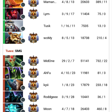
MamangDaya
4 / 8 / 13
20603
389 / 11
35
26
Lym-
3 / 9 / 17
11404
75 / 0
76
22
Tusk
1 / 16 / 11
7535
13 / 0
21
woMy
8 / 5 / 13
18738
210 / 4
81
27
Тьма:
SMG
MidOne
29 / 2 / 7
51141
732 / 22
106
30
AhFu
4 / 10 / 23
11981
81 / 3
157
26
kpii
1 / 8 / 23
17879
233 / 18
768
25
Roddgeee
3 / 9 / 28
10441
36 / 1
775
25
Moon
4 / 7 / 18
26403
460 / 8