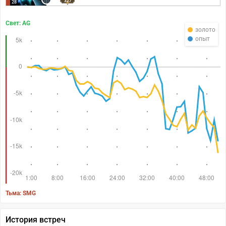
327
28
Свет: AG
золото
опыт
Тьма: SMG
История встреч