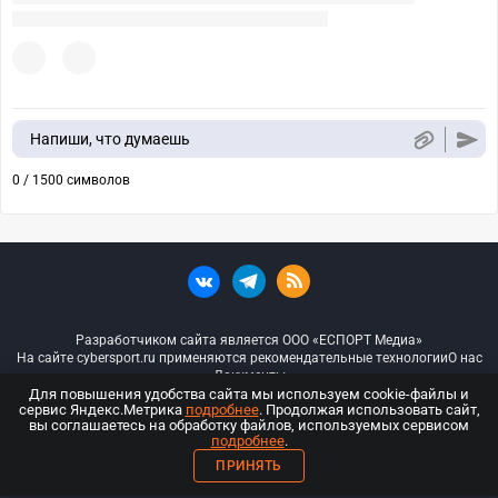
Напиши, что думаешь
0 / 1500 символов
Разработчиком сайта является ООО «ЕСПОРТ Медиа»
На сайте cybersport.ru применяются рекомендательные технологии
О нас
Документы
Для повышения удобства сайта мы используем cookie-файлы и
сервис Яндекс.Метрика
подробнее
. Продолжая использовать сайт,
© ООО «Киберспорт.ру» — Все права защищены
вы соглашаетесь на обработку файлов, используемых сервисом
подробнее
.
18+
ПРИНЯТЬ
ООО «Киберспорт.ру». Свидетельство о регистрации средств массовой