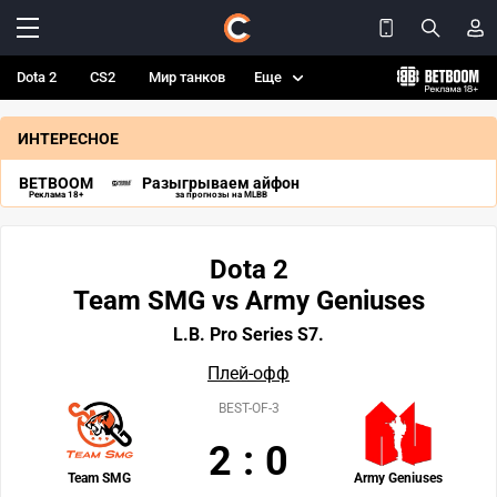
Dota 2
CS2
Мир танков
Еще
ИНТЕРЕСНОЕ
BETBOOM
Разыгрываем айфон
Реклама 18+
за прогнозы на MLBB
Dota 2
Team SMG vs Army Geniuses
L.B. Pro Series S7.
Плей-офф
BEST-OF-3
2
:
0
Team SMG
Army Geniuses