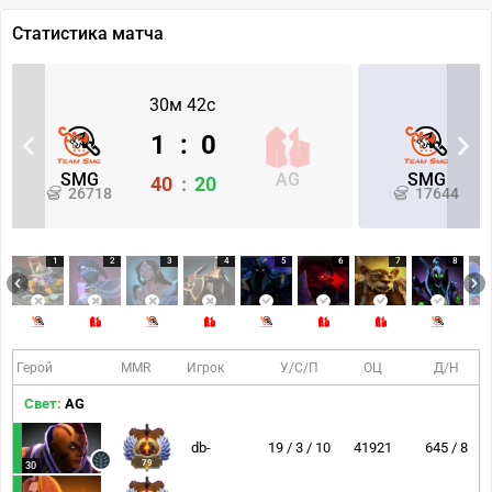
Статистика матча
30м 42с
1
:
0
SMG
AG
SMG
40
:
20
26718
17644
1
2
3
4
5
6
7
8
Герой
MMR
Игрок
У/С/П
ОЦ
Д/Н
Свет:
AG
db-
19 / 3 / 10
41921
645 / 8
79
30