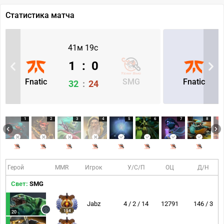
Статистика матча
41м 19с
1
:
0
Fnatic
SMG
Fnatic
32
:
24
1
2
3
4
5
6
7
8
Герой
MMR
Игрок
У/С/П
ОЦ
Д/Н
Свет:
SMG
Jabz
4 / 2 / 14
12791
146 / 3
154
20