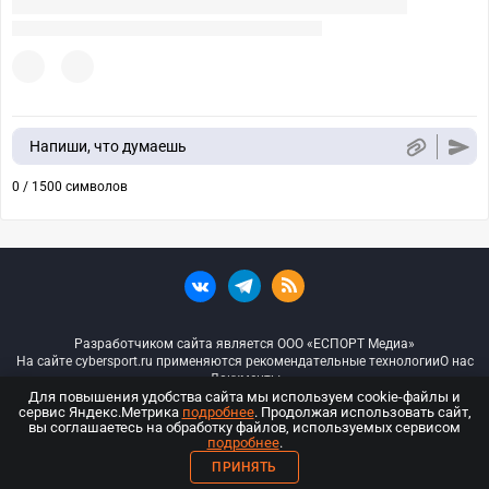
Напиши, что думаешь
0 / 1500 символов
Разработчиком сайта является ООО «ЕСПОРТ Медиа»
На сайте cybersport.ru применяются рекомендательные технологии
О нас
Документы
Для повышения удобства сайта мы используем cookie-файлы и
сервис Яндекс.Метрика
подробнее
. Продолжая использовать сайт,
© ООО «Киберспорт.ру» — Все права защищены
вы соглашаетесь на обработку файлов, используемых сервисом
подробнее
.
18+
ПРИНЯТЬ
ООО «Киберспорт.ру». Свидетельство о регистрации средств массовой