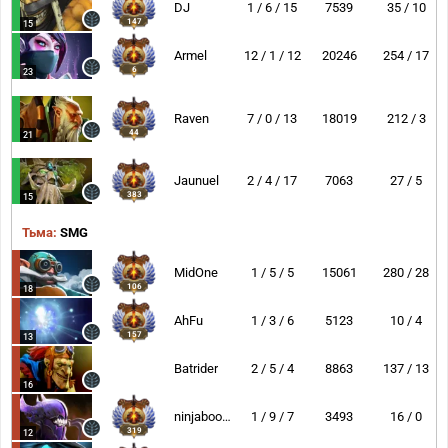
DJ
1 / 6 / 15
7539
35 / 10
147
15
Armel
12 / 1 / 12
20246
254 / 17
6
23
Raven
7 / 0 / 13
18019
212 / 3
44
21
Jaunuel
2 / 4 / 17
7063
27 / 5
383
15
Тьма:
SMG
MidOne
1 / 5 / 5
15061
280 / 28
106
18
AhFu
1 / 3 / 6
5123
10 / 4
157
13
Batrider
2 / 5 / 4
8863
137 / 13
16
ninjaboogie
1 / 9 / 7
3493
16 / 0
319
12