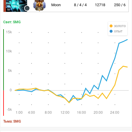
Moon
8 / 4 / 4
12718
250 / 6
327
18
Свет: SMG
золото
опыт
Тьма: SMG