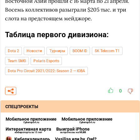
Восточной Азии прошли с 16 марта по 21 апреля.
Восемь коллективов разыграли $205 тыс. и три
слота на предстоящем мейджоре.
Таблица первого дивизиона:
Dota 2
Новости
Турниры
BOOM ID
SK Telecom T1
Team SMG
Polaris Esports
Dota Pro Circuit 2021/2022: Season 2 — ЮВА
0
СПЕЦПРОЕКТЫ
Мобильное приложение
Мобильное приложение
Cybersport.ru
Cybersport.ru
Интерактивная карта
Выиграй iPhone
киберспорта за 15 лет
за прогнозы на MLBB
Киберкалендарь
Vasilisa или by_Owl?