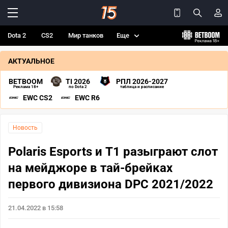
Dota 2
CS2
Мир танков
Еще
АКТУАЛЬНОЕ
BETBOOM
TI 2026
РПЛ 2026-2027
Реклама 18+
по Dota 2
таблица и расписание
EWC CS2
EWC R6
Новость
Polaris Esports и T1 разыграют слот
на мейджоре в тай-брейках
первого дивизиона DPC 2021/2022
21.04.2022 в 15:58