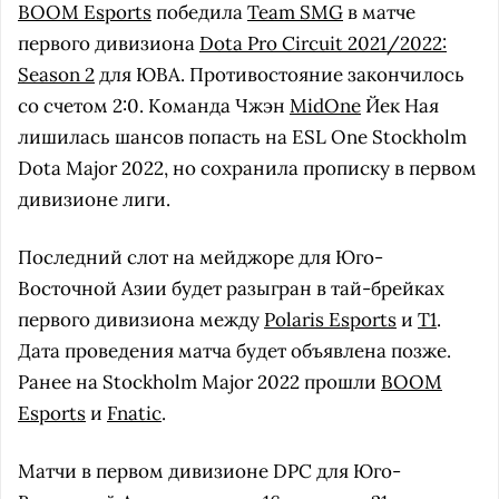
BOOM Esports
победила
Team SMG
в матче
первого дивизиона
Dota Pro Circuit 2021/2022:
Season 2
для ЮВА. Противостояние закончилось
со счетом 2:0. Команда Чжэн
MidOne
Йек Ная
лишилась шансов попасть на ESL One Stockholm
Dota Major 2022, но сохранила прописку в первом
дивизионе лиги.
Последний слот на мейджоре для Юго-
Восточной Азии будет разыгран в тай-брейках
первого дивизиона между
Polaris Esports
и
T1
.
Дата проведения матча будет объявлена позже.
Ранее на Stockholm Major 2022 прошли
BOOM
Esports
и
Fnatic
.
Матчи в первом дивизионе DPC для Юго-