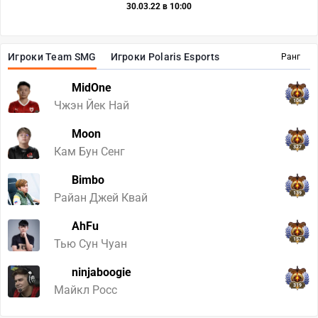
30.03.22 в 10:00
Игроки Team SMG
Игроки Polaris Esports
Ранг
MidOne
106
Чжэн Йек Най
Moon
327
Кам Бун Сенг
Bimbo
139
Райан Джей Квай
AhFu
157
Тью Сун Чуан
ninjaboogie
319
Майкл Росс