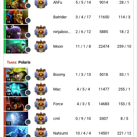
AhFu
5 / 5 / 14
9014
28 / 1
157
17
Batrider
3 / 4 / 17
11650
114 / 3
19
ninjaboogie
2 / 6 / 12
5885
18 / 2
319
14
Moon
11 / 1 / 8
22474
259 / 10
327
23
Тьма:
Polaris
Boomy
1 / 3 / 13
5018
33 / 1
126
14
Mac
4 / 5 / 4
11477
255 / 1
13
18
Force
4 / 3 / 5
14683
153 / 5
113
18
cml
0 / 9 / 10
3307
8 / 5
70
12
Natsumi
10 / 4 / 4
14501
221 / 12