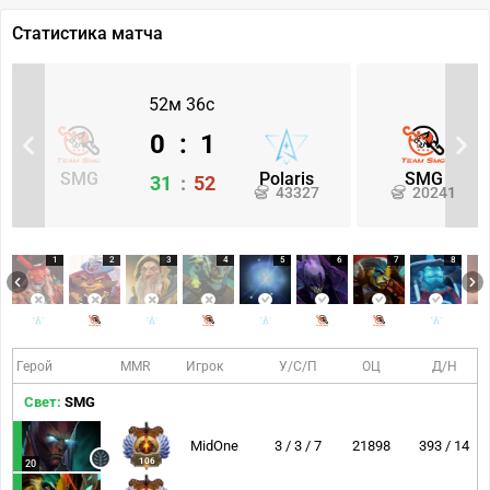
Статистика матча
52м 36с
0
:
1
SMG
Polaris
SMG
31
:
52
43327
20241
1
2
3
4
5
6
7
8
Герой
MMR
Игрок
У/С/П
ОЦ
Д/Н
Свет:
SMG
MidOne
3 / 3 / 7
21898
393 / 14
106
20