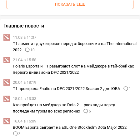
ПОКАЗАТЬ ЕЩЕ
Главные новости
11.08 в 11:37
T1 заменит двух игроков перед отборочными на The International
2022
10
21.04 в 15:58
Polaris Esports и T1 разыграют слот на мейджоре в тай-брейках
первого дивизиона DPC 2021/2022
20.04 в 18:19
T1 проиграла Fnatic на DPC 2021/2022 Season 2 для ЮВА
1
18.04 в 13:33
Кто пройдет на мейджор по Dota 2 — расклады перед
последним туром во всех регионах
6
16.04 в 16:09
BOOM Esports сыграет на ESL One Stockholm Dota Major 2022
3