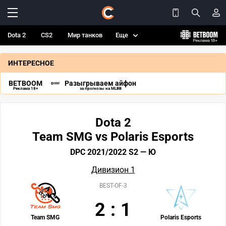
Dota 2
CS2
Мир танков
Еще
ИНТЕРЕСНОЕ
BETBOOM
Разыгрываем айфон
Реклама 18+
за прогнозы на MLBB
Dota 2
Team SMG vs Polaris Esports
DPC 2021/2022 S2 — Ю
Дивизион 1
BEST-OF-3
2
:
1
Team SMG
Polaris Esports