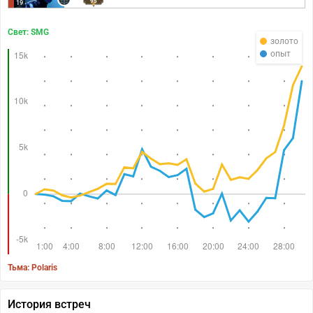
95
19
Свет: SMG
золото
опыт
Тьма: Polaris
История встреч