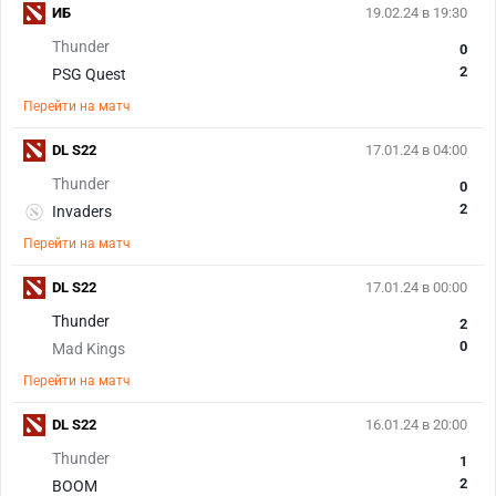
ИБ
19.02.24 в 19:30
Thunder
0
2
PSG Quest
Перейти на матч
DL S22
17.01.24 в 04:00
Thunder
0
2
Invaders
Перейти на матч
DL S22
17.01.24 в 00:00
Thunder
2
0
Mad Kings
Перейти на матч
DL S22
16.01.24 в 20:00
Thunder
1
2
BOOM