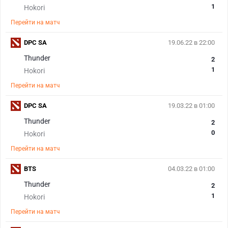
1
Hokori
Перейти на матч
DPC SA
19.06.22 в 22:00
Thunder
2
1
Hokori
Перейти на матч
DPC SA
19.03.22 в 01:00
Thunder
2
0
Hokori
Перейти на матч
BTS
04.03.22 в 01:00
Thunder
2
1
Hokori
Перейти на матч