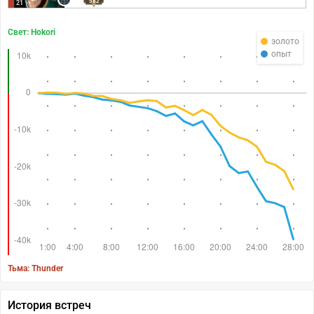
582
21
Свет: Hokori
золото
опыт
Тьма: Thunder
История встреч