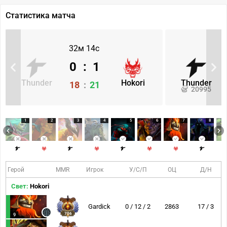
Статистика матча
32м 14с
0
:
1
Thunder
Hokori
Thunder
18
:
21
20995
1
2
3
4
5
6
7
8
Герой
MMR
Игрок
У/С/П
ОЦ
Д/Н
Свет:
Hokori
Gardick
0 / 12 / 2
2863
17 / 3
706
9