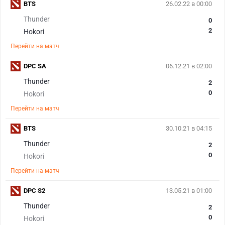
BTS
26.02.22 в 00:00
Thunder
0
2
Hokori
Перейти на матч
DPC SA
06.12.21 в 02:00
Thunder
2
0
Hokori
Перейти на матч
BTS
30.10.21 в 04:15
Thunder
2
0
Hokori
Перейти на матч
DPC S2
13.05.21 в 01:00
Thunder
2
0
Hokori