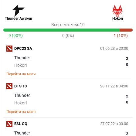
Thunder Awaken
Hokori
Всего матчей: 10
9 (90%)
0 (0%)
1 (10%)
DPC23 SA
01.06.23 в 20:00
Thunder
2
0
Hokori
Перейти на матч
BTS 13
28.11.22 в 04:00
Thunder
2
0
Hokori
Перейти на матч
ESL CQ
27.07.22 в 03:00
Thunder
2