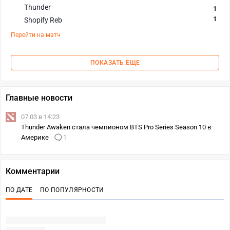
Thunder
1
1
Shopify Reb
Перейти на матч
ПОКАЗАТЬ ЕЩЕ
Главные новости
07.03 в 14:23
Thunder Awaken стала чемпионом BTS Pro Series Season 10 в
Америке
1
Комментарии
ПО ДАТЕ
ПО ПОПУЛЯРНОСТИ