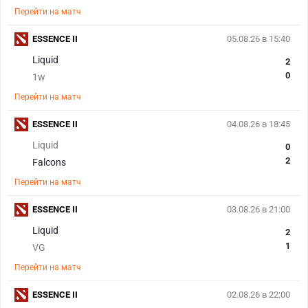
Перейти на матч
ESSENCE II
05.08.26 в 15:40
Liquid
2
0
1w
Перейти на матч
ESSENCE II
04.08.26 в 18:45
Liquid
0
2
Falcons
Перейти на матч
ESSENCE II
03.08.26 в 21:00
Liquid
2
1
VG
Перейти на матч
ESSENCE II
02.08.26 в 22:00