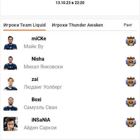
13.10.23 в 22:20
Игроки Team Liquid
Игроки Thunder Awaken
Ранг
miCKe
288
Майк Ву
Nisha
1209
Михал Янковски
zai
921
Людвиг Уолберг
Boxi
271
Самуэль Сван
iNSaNiA
391
Айден Саркои