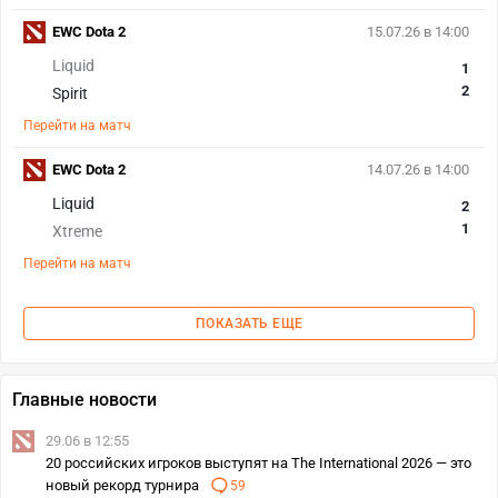
EWC Dota 2
15.07.26 в 14:00
Liquid
1
2
Spirit
Перейти на матч
EWC Dota 2
14.07.26 в 14:00
Liquid
2
1
Xtreme
Перейти на матч
ПОКАЗАТЬ ЕЩЕ
Главные новости
29.06 в 12:55
20 российских игроков выступят на The International 2026 — это
новый рекорд турнира
59