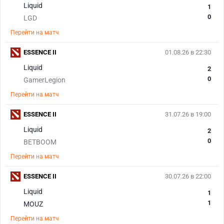
Liquid
1
0
LGD
Перейти на матч
ESSENCE II
01.08.26 в 22:30
Liquid
2
0
GamerLegion
Перейти на матч
ESSENCE II
31.07.26 в 19:00
Liquid
2
0
BETBOOM
Перейти на матч
ESSENCE II
30.07.26 в 22:00
Liquid
1
1
MOUZ
Перейти на матч