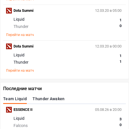
Dota Summi
12.03.20 в 05:00
Liquid
1
0
Thunder
Перейти на матч
Dota Summi
12.03.20 в 00:00
Liquid
1
1
Thunder
Перейти на матч
Последние матчи
Team Liquid
Thunder Awaken
ESSENCE II
05.08.26 в 20:00
Liquid
3
0
Falcons