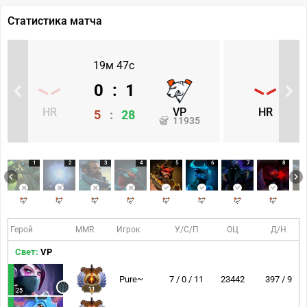
Статистика матча
19м 47с
0
:
1
HR
VP
HR
5
:
28
11935
1
2
3
4
5
6
7
8
Герой
MMR
Игрок
У/С/П
ОЦ
Д/Н
Свет:
VP
Pure~
7 / 0 / 11
23442
397 / 9
11
25