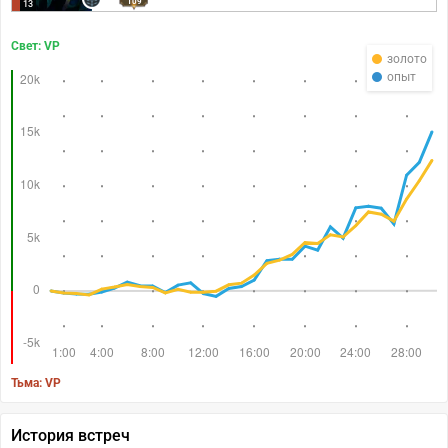
109
13
Свет: VP
золото
опыт
Тьма: VP
История встреч