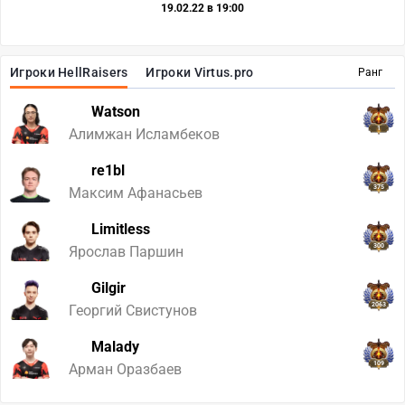
19.02.22 в 19:00
Игроки HellRaisers
Игроки Virtus.pro
Ранг
Watson
1
Алимжан Исламбеков
re1bl
375
Максим Афанасьев
Limitless
300
Ярослав Паршин
Gilgir
2063
Георгий Свистунов
Malady
109
Арман Оразбаев