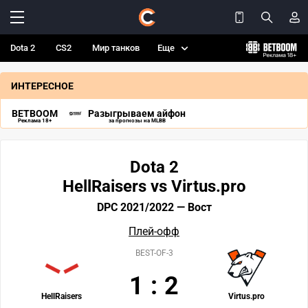
Dota 2
CS2
Мир танков
Еще
ИНТЕРЕСНОЕ
BETBOOM
Разыгрываем айфон
Реклама 18+
за прогнозы на MLBB
Dota 2
HellRaisers vs Virtus.pro
DPC 2021/2022 — Вост
Плей-офф
BEST-OF-3
1
:
2
HellRaisers
Virtus.pro