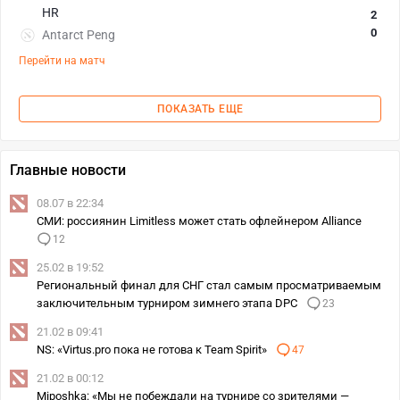
HR
2
0
Antarct Peng
Перейти на матч
ПОКАЗАТЬ ЕЩЕ
Главные новости
08.07 в 22:34
СМИ: россиянин Limitless может стать офлейнером Alliance
12
25.02 в 19:52
Региональный финал для СНГ стал самым просматриваемым
заключительным турниром зимнего этапа DPC
23
21.02 в 09:41
NS: «Virtus.pro пока не готова к Team Spirit»
47
21.02 в 00:12
Miposhka: «Мы не побеждали на турнире со зрителями —