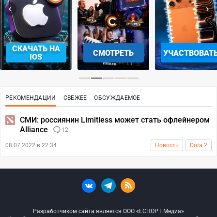
‹
›
СКАЧАТЬ НА
СМОТРЕТЬ
УЧАСТВОВАТ
IOS
РЕКОМЕНДАЦИИ
СВЕЖЕЕ
ОБСУЖДАЕМОЕ
СМИ: россиянин Limitless может стать офлейнером
Alliance
12
08.07.2022 в 22:34
Новость
Dota 2
Разработчиком сайта является ООО «ЕСПОРТ Медиа»