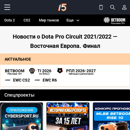
Dota 2
CS2
Мир танков
Еще
Новости о Dota Pro Circuit 2021/2022 —
Восточная Европа. Финал
АКТУАЛЬНОЕ
BETBOOM
TI 2026
РПЛ 2026-2027
Реклама 18+
по Dota 2
таблица и расписание
EWC CS2
EWC R6
Спецпроекты