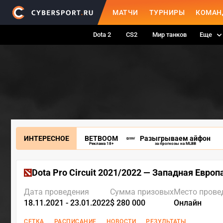
МАТЧИ
ТУРНИРЫ
КОМАН
Dota 2
CS2
Мир танков
Еще
ИНТЕРЕСНОЕ
BETBOOM
Разыгрываем айфон
Реклама 18+
за прогнозы на MLBB
Dota Pro Circuit 2021/2022 — Западная Европ
Дата проведения
Сумма призовых
Место прове
18.11.2021 - 23.01.2022
$ 280 000
Онлайн
СЕТКА
РАСПИСАНИЕ
НОВОСТИ
РЕЗУЛЬТАТЫ