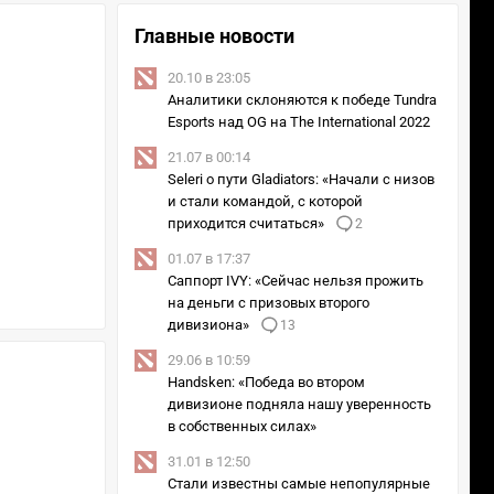
Главные новости
20.10 в 23:05
Аналитики склоняются к победе Tundra
Esports над OG на The International 2022
21.07 в 00:14
Seleri о пути Gladiators: «Начали с низов
и стали командой, с которой
приходится считаться»
2
01.07 в 17:37
Саппорт IVY: «Сейчас нельзя прожить
на деньги с призовых второго
дивизиона»
13
29.06 в 10:59
Handsken: «Победа во втором
дивизионе подняла нашу уверенность
в собственных силах»
31.01 в 12:50
Стали известны самые непопулярные