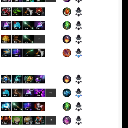
20м
15м
16м
-2м
14м
-2м
-2м
10м
3м
1м
4м
3м
+1
12м
6м
7м
17м
10м
1м
-2м
19м
3м
0м
9м
+1
1м
8м
5м
14м
11м
6м
5м
22м
+2
14м
17м
12м
20м