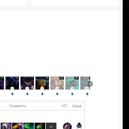
15
16
17
18
19
20
21
22
23
Предметы
НП
Шард
+2