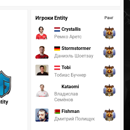
Игроки Entity
Ранг
Crystallis
Ремко Аретс
190
Stormstormer
Даниэль Шоетзау
187
Tobi
Тобиас Бучнер
36
Kataomi
Владислав
34
Семёнов
tity
Fishman
Дмитрий Полищук
393