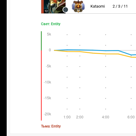
Kataomi
2 / 3 / 11
34
12
Свет: Entity
Тьма: Entity