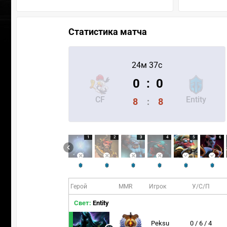
Статистика матча
24м 37с
0
:
0
CF
Entity
8
:
8
1
2
3
4
5
6
Герой
MMR
Игрок
У/С/П
Свет:
Entity
Peksu
0 / 6 / 4