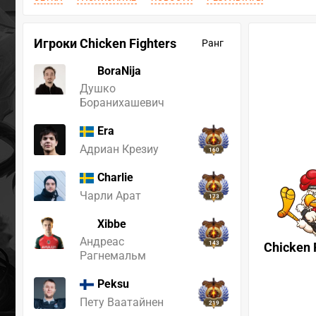
Игроки Chicken Fighters
Ранг
BoraNija
Душко
Боранихашевич
Era
Адриан Крезиу
160
Charlie
Чарли Арат
173
Xibbe
Андреас
143
Chicken 
Рагнемальм
Peksu
Пету Ваатайнен
219