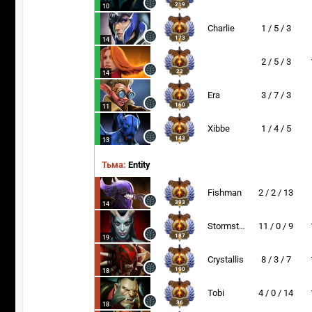
219
10
Charlie
1 / 5 / 3
173
14
2 / 5 / 3
22
14
Era
3 / 7 / 3
160
11
Xibbe
1 / 4 / 5
143
13
Тьма:
Entity
Fishman
2 / 2 / 13
393
14
Stormstormer
11 / 0 / 9
187
19
Crystallis
8 / 3 / 7
190
18
Tobi
4 / 0 / 14
36
18