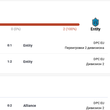
Entity
0 (0%)
2 (100%)
DPC EU
0
:
1
Entity
Переигровки 2 дивизиона
DPC EU
1
:
2
Entity
Дивизион 2
DPC EU
0
:
2
Alliance
Дивизион 2