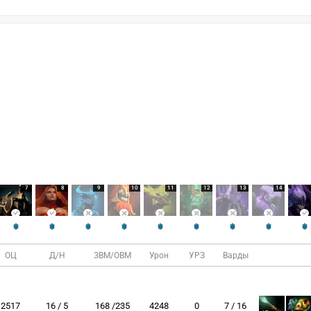
7
8
9
10
11
12
13
14
ОЦ
Д/Н
ЗВМ/ОВМ
Урон
УРЗ
Варды
2517
16 / 5
168 /235
4248
0
7 / 16