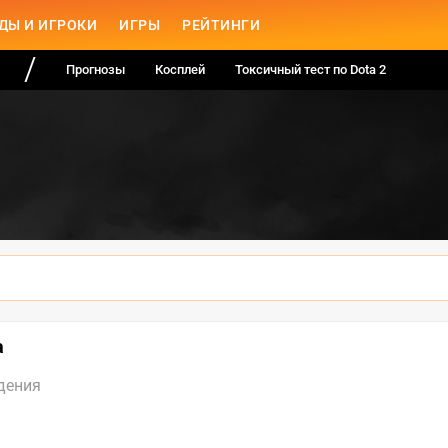
ДЫ И ИГРОКИ
ИГРЫ
РЕЙТИНГИ
Прогнозы
Косплей
Токсичный тест по Dota 2
а
дения