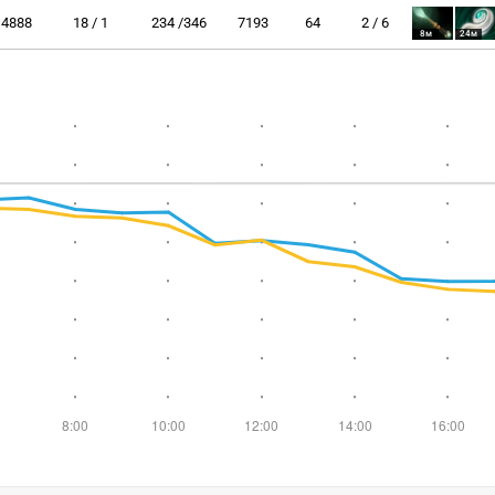
4888
18 / 1
234 /346
7193
64
2 / 6
8м
24м