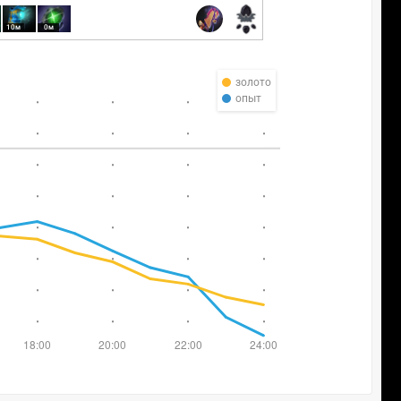
10м
0м
золото
опыт