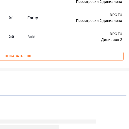
Переигровки 2 дивизиона
DPC EU
0
:
1
Entity
Переигровки 2 дивизиона
DPC EU
2
:
0
Bald
Дивизион 2
ПОКАЗАТЬ ЕЩЕ