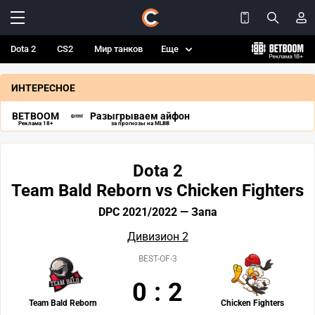
Dota 2
CS2
Мир танков
Еще
ИНТЕРЕСНОЕ
BETBOOM
Разыгрываем айфон
Реклама 18+
за прогнозы на MLBB
Dota 2
Team Bald Reborn vs Chicken Fighters
DPC 2021/2022 — Запа
Дивизион 2
BEST-OF-3
0
:
2
Team Bald Reborn
Chicken Fighters