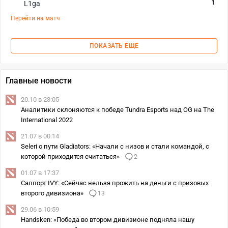
1
L1ga
Перейти на матч
ПОКАЗАТЬ ЕЩЕ
Главные новости
20.10 в 23:05
Аналитики склоняются к победе Tundra Esports над OG на The
International 2022
21.07 в 00:14
Seleri о пути Gladiators: «Начали с низов и стали командой, с
которой приходится считаться»
2
01.07 в 17:37
Саппорт IVY: «Сейчас нельзя прожить на деньги с призовых
второго дивизиона»
13
29.06 в 10:59
Handsken: «Победа во втором дивизионе подняла нашу