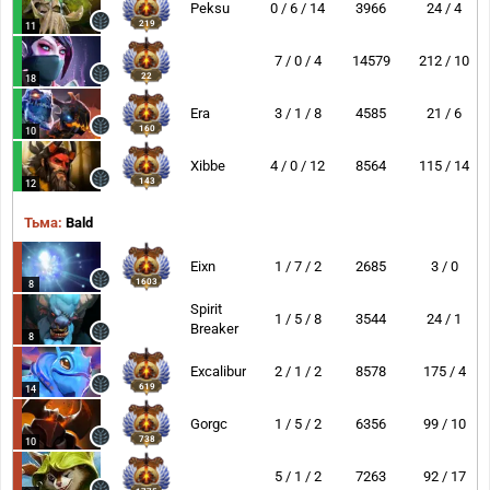
Peksu
0 / 6 / 14
3966
24 / 4
219
11
7 / 0 / 4
14579
212 / 10
22
18
Era
3 / 1 / 8
4585
21 / 6
160
10
Xibbe
4 / 0 / 12
8564
115 / 14
143
12
Тьма:
Bald
Eixn
1 / 7 / 2
2685
3 / 0
1603
8
Spirit
1 / 5 / 8
3544
24 / 1
Breaker
8
Excalibur
2 / 1 / 2
8578
175 / 4
619
14
Gorgc
1 / 5 / 2
6356
99 / 10
738
10
5 / 1 / 2
7263
92 / 17