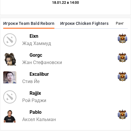
18.01.22 в 14:00
Игроки Team Bald Reborn
Игроки Chicken Fighters
Ранг
Eixn
1603
Жад Хаммуд
Gorgc
738
Жан Стефановски
Excalibur
619
Стив Йе
Rajjix
Рой Раджи
Pablo
252
Аксел Кальман