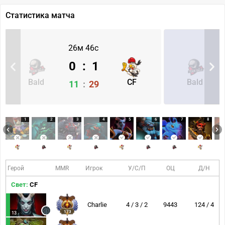
Статистика матча
26м 46с
0
:
1
Bald
CF
Bald
11
:
29
1
2
3
4
5
6
7
8
Герой
MMR
Игрок
У/С/П
ОЦ
Д/Н
Свет:
CF
Charlie
4 / 3 / 2
9443
124 / 4
173
13