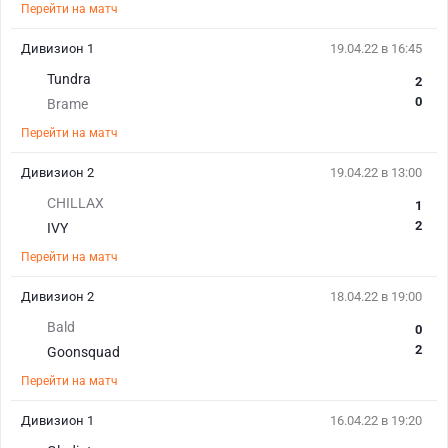
Перейти на матч
Дивизион 1
19.04.22 в 16:45
Tundra
2
0
Brame
Перейти на матч
Дивизион 2
19.04.22 в 13:00
CHILLAX
1
2
IVY
Перейти на матч
Дивизион 2
18.04.22 в 19:00
Bald
0
2
Goonsquad
Перейти на матч
Дивизион 1
16.04.22 в 19:20