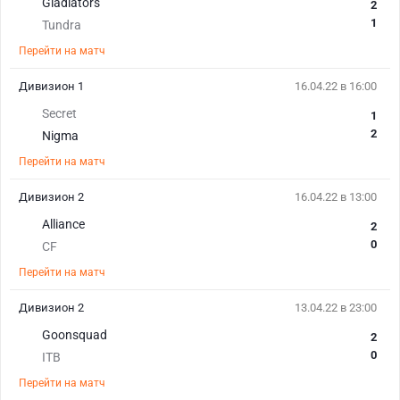
Gladiators
2
1
Tundra
Перейти на матч
Дивизион 1
16.04.22 в 16:00
Secret
1
2
Nigma
Перейти на матч
Дивизион 2
16.04.22 в 13:00
Alliance
2
0
CF
Перейти на матч
Дивизион 2
13.04.22 в 23:00
Goonsquad
2
0
ITB
Перейти на матч