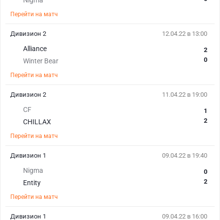
Nigma
Перейти на матч
Дивизион 2
12.04.22 в 13:00
Alliance
2
0
Winter Bear
Перейти на матч
Дивизион 2
11.04.22 в 19:00
CF
1
2
CHILLAX
Перейти на матч
Дивизион 1
09.04.22 в 19:40
Nigma
0
2
Entity
Перейти на матч
Дивизион 1
09.04.22 в 16:00