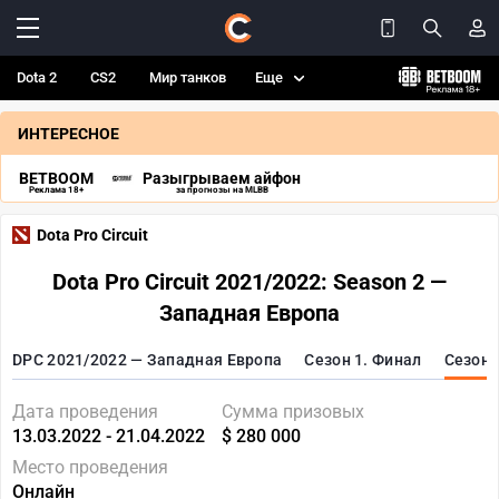
Dota 2
CS2
Мир танков
Еще
ИНТЕРЕСНОЕ
BETBOOM
Разыгрываем айфон
Реклама 18+
за прогнозы на MLBB
Dota Pro Circuit
Dota Pro Circuit 2021/2022: Season 2 —
Западная Европа
DPC 2021/2022 — Западная Европа
Сезон 1. Финал
Сезон 
Дата проведения
Сумма призовых
13.03.2022 - 21.04.2022
$ 280 000
Место проведения
Онлайн