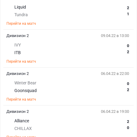
Liquid
2
1
Tundra
Перейти на матч
Дивизион 2
09.04.22 в 13:00
IVY
0
2
ITB
Перейти на матч
Дивизион 2
06.04.22 в 22:00
Winter Bear
0
2
Goonsquad
Перейти на матч
Дивизион 2
06.04.22 в 19:00
Alliance
2
0
CHILLAX