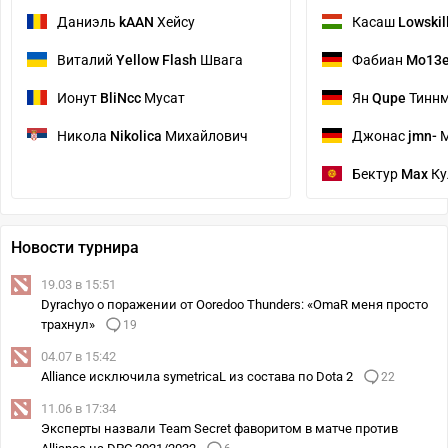
Даниэль
kAAN
Хейсу
Касаш
Lowskil
Виталий
Yellow Flash
Швага
Фабиан
Mo13e
Ионут
BliNcc
Мусат
Ян
Qupe
Тиннм
Никола
Nikolica
Михайлович
Джонас
jmn-
М
Бектур
Max
Ку
Новости турнира
19.03 в 15:51
Dyrachyo о поражении от Ooredoo Thunders: «OmaR меня просто
трахнул»
19
04.07 в 15:42
Alliance исключила symetricaL из состава по Dota 2
22
11.06 в 17:34
Эксперты назвали Team Secret фаворитом в матче против