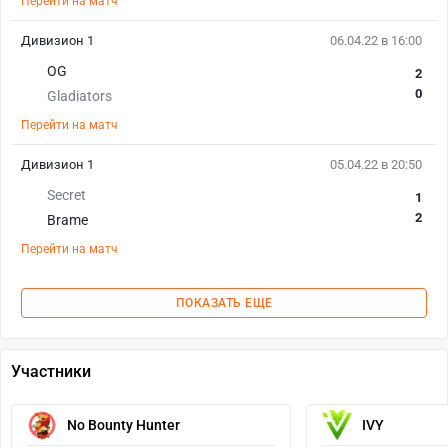
Перейти на матч
Дивизион 1
06.04.22 в 16:00
OG
2
0
Gladiators
Перейти на матч
Дивизион 1
05.04.22 в 20:50
Secret
1
2
Brame
Перейти на матч
ПОКАЗАТЬ ЕЩЕ
Участники
No Bounty Hunter
IVY