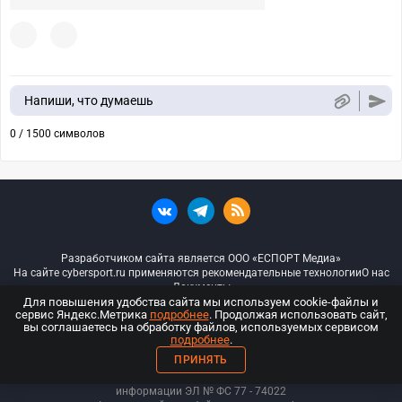
Напиши, что думаешь
0 / 1500 символов
Разработчиком сайта является ООО «ЕСПОРТ Медиа»
На сайте cybersport.ru применяются рекомендательные технологии
О нас
Документы
Для повышения удобства сайта мы используем cookie-файлы и
сервис Яндекс.Метрика
подробнее
. Продолжая использовать сайт,
© ООО «Киберспорт.ру» — Все права защищены
вы соглашаетесь на обработку файлов, используемых сервисом
подробнее
.
18+
ПРИНЯТЬ
ООО «Киберспорт.ру». Свидетельство о регистрации средств массовой
информации ЭЛ № ФС 77 - 74
022