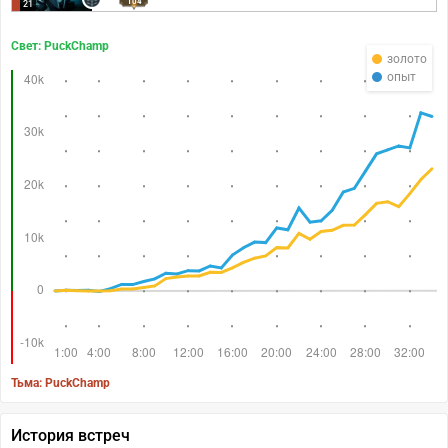
104
21
Свет: PuckChamp
золото
опыт
Тьма: PuckChamp
История встреч