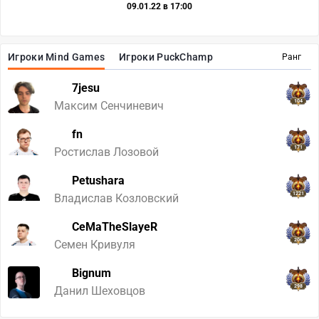
09.01.22 в 17:00
Игроки Mind Games
Игроки PuckChamp
Ранг
7jesu
104
Максим Сенчиневич
fn
171
Ростислав Лозовой
Petushara
1221
Владислав Козловский
CeMaTheSlayeR
206
Семен Кривуля
Bignum
298
Данил Шеховцов