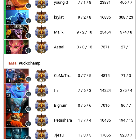
young G
7 / 1 / 8
23831
406 / 7
159
26
krylat
9 / 2 / 8
16835
308 / 23
426
23
Malik
9 / 2 / 10
25464
374 / 8
61
25
Astral
0 / 3 / 15
7571
27 / 1
216
15
Тьма:
PuckChamp
CeMaTheSlayeR
3 / 7 / 5
4815
71 / 0
206
13
fn
7 / 6 / 3
14224
275 / 4
171
21
Bignum
0 / 5 / 6
7016
86 / 7
298
17
Petushara
1 / 7 / 4
10485
194 / 15
1221
16
7jesu
1 / 3 / 5
17055
328 / 7