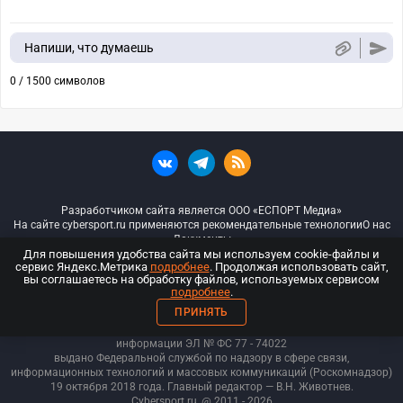
Напиши, что думаешь
0 / 1500 символов
Разработчиком сайта является ООО «ЕСПОРТ Медиа»
На сайте cybersport.ru применяются рекомендательные технологии
О нас
Документы
Для повышения удобства сайта мы используем cookie-файлы и
сервис Яндекс.Метрика
подробнее
. Продолжая использовать сайт,
© ООО «Киберспорт.ру» — Все права защищены
вы соглашаетесь на обработку файлов, используемых сервисом
подробнее
.
18+
ПРИНЯТЬ
ООО «Киберспорт.ру». Свидетельство о регистрации средств массовой
информации ЭЛ № ФС 77 - 74
022
выдано Федеральной службой по надзору в сфере связи,
информационных технологий и массовых коммуникаций (Роскомнадзор)
19 октября 2018 года. Главный редактор — В.Н. Животнев.
Cybersport.ru
@ 2011 - 2026