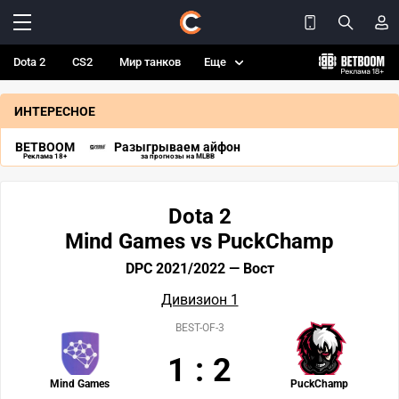
Dota 2
CS2
Мир танков
Еще
ИНТЕРЕСНОЕ
BETBOOM
Разыгрываем айфон
Реклама 18+
за прогнозы на MLBB
Dota 2
Mind Games vs PuckChamp
DPC 2021/2022 — Вост
Дивизион 1
BEST-OF-3
1
:
2
Mind Games
PuckChamp