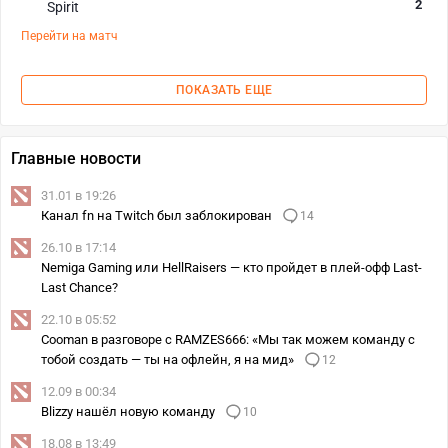
2
Spirit
Перейти на матч
ПОКАЗАТЬ ЕЩЕ
Главные новости
31.01 в 19:26
Канал fn на Twitch был заблокирован
14
26.10 в 17:14
Nemiga Gaming или HellRaisers — кто пройдет в плей-офф Last-
Last Chance?
22.10 в 05:52
Cooman в разговоре с RAMZES666: «Мы так можем команду с
тобой создать — ты на офлейн, я на мид»
12
12.09 в 00:34
Blizzy нашёл новую команду
10
18.08 в 13:49