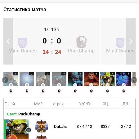
Статистика матча
1ч 13с
0
:
0
Mind Games
PuckChamp
Mind Games
24
:
24
1
2
3
4
5
6
7
8
Герой
MMR
Игрок
У/С/П
ОЦ
Д/Н
Свет:
PuckChamp
Dukalis
3 / 4 / 12
8337
27 / 2
22
16