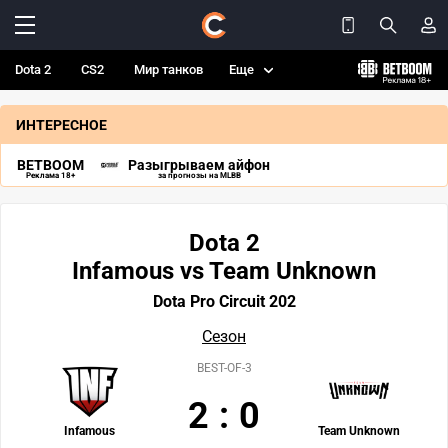
Dota 2
CS2
Мир танков
Еще
ИНТЕРЕСНОЕ
BETBOOM
Разыгрываем айфон
Реклама 18+
за прогнозы на MLBB
Dota 2
Infamous vs Team Unknown
Dota Pro Circuit 202
Сезон
BEST-OF-3
2
:
0
Infamous
Team Unknown