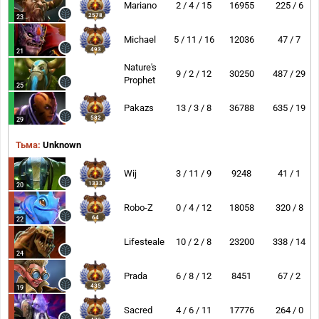
Mariano
2 / 4 / 15
16955
225 / 6
2578
23
Michael
5 / 11 / 16
12036
47 / 7
493
21
Nature's
9 / 2 / 12
30250
487 / 29
Prophet
25
Pakazs
13 / 3 / 8
36788
635 / 19
582
29
Тьма:
Unknown
Wij
3 / 11 / 9
9248
41 / 1
1333
20
Robo-Z
0 / 4 / 12
18058
320 / 8
64
22
Lifestealer
10 / 2 / 8
23200
338 / 14
24
Prada
6 / 8 / 12
8451
67 / 2
435
19
Sacred
4 / 6 / 11
17776
264 / 0