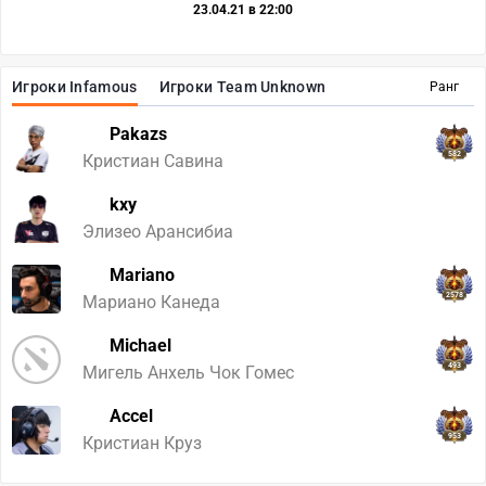
23.04.21 в 22:00
Игроки Infamous
Игроки Team Unknown
Ранг
Pakazs
582
Кристиан Савина
kxy
Элизео Арансибиа
Mariano
2578
Мариано Канеда
Michael
493
Мигель Анхель Чок Гомес
Accel
953
Кристиан Круз