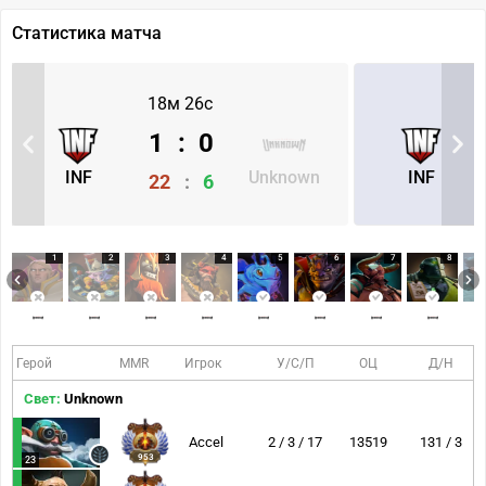
Статистика матча
18м 26с
1
:
0
INF
Unknown
INF
22
:
6
1
2
3
4
5
6
7
8
Герой
MMR
Игрок
У/С/П
ОЦ
Д/Н
Свет:
Unknown
Accel
2 / 3 / 17
13519
131 / 3
953
23