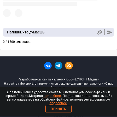
Напиши, что думаешь
0 / 1500 символов
Разработчиком сайта является ООО «ЕСПОРТ Медиа»
На сайте cybersport.ru применяются рекомендательные технологии
О нас
Документы
Для повышения удобства сайта мы используем cookie-файлы и
сервис Яндекс.Метрика
подробнее
. Продолжая использовать сайт,
© ООО «Киберспорт.ру» — Все права защищены
вы соглашаетесь на обработку файлов, используемых сервисом
подробнее
.
18+
ПРИНЯТЬ
ООО «Киберспорт.ру». Свидетельство о регистрации средств массовой