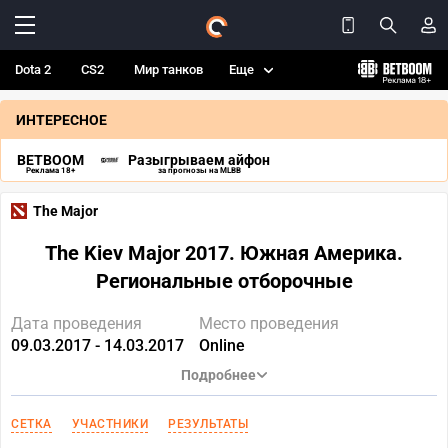
Dota 2
CS2
Мир танков
Еще
ИНТЕРЕСНОЕ
BETBOOM
Разыгрываем айфон
Реклама 18+
за прогнозы на MLBB
The Major
The Kiev Major 2017. Южная Америка.
Региональные отборочные
Дата проведения
Место проведения
09.03.2017 - 14.03.2017
Online
Подробнее
СЕТКА
УЧАСТНИКИ
РЕЗУЛЬТАТЫ