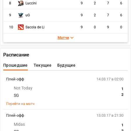
8
Luccini
9
2
7
6
9
uG
9
2
7
6
10
Sacola de Li
9
0
9
0
Матчи
Расписание
Прошедшие
Текущие
Будущие
Плей-офф
14.03.17 в 02:00
Not Today
1
2
SG
Перейти на матч
Плей-офф
13.03.17 в 21:30
Midas
1
2