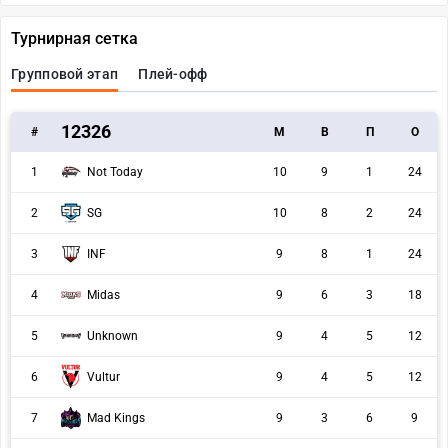
Турнирная сетка
Групповой этап
Плей-офф
12326
#
M
В
П
О
1
Not Today
10
9
1
24
2
SG
10
8
2
24
3
INF
9
8
1
24
4
Midas
9
6
3
18
5
Unknown
9
4
5
12
Vultur
6
9
4
5
12
7
Mad Kings
9
3
6
9