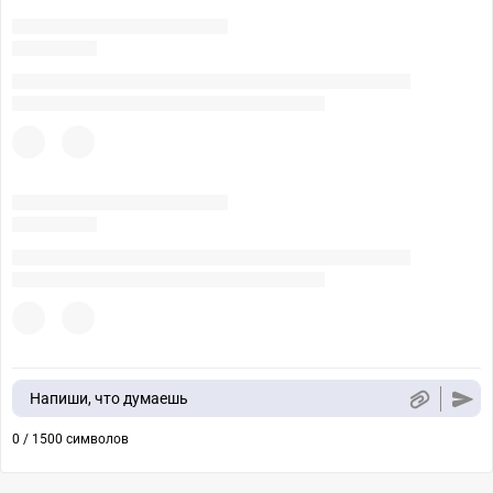
Напиши, что думаешь
0 / 1500 символов