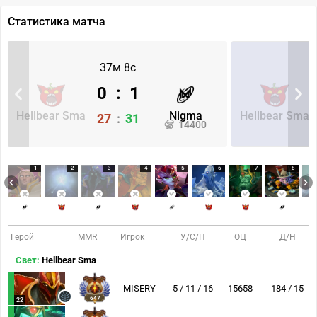
Статистика матча
37м 8с
0
:
1
Hellbear Sma
Nigma
Hellbear Sma
27
:
31
14400
1
2
3
4
5
6
7
8
Герой
MMR
Игрок
У/С/П
ОЦ
Д/Н
Свет:
Hellbear Sma
MISERY
5 / 11 / 16
15658
184 / 15
647
22