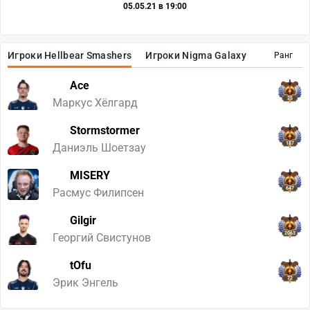
05.05.21 в 19:00
Игроки Hellbear Smashers
Игроки Nigma Galaxy
Ранг
Ace
25
Маркус Хёлгард
Stormstormer
187
Даниэль Шоетзау
MISERY
647
Расмус Филипсен
Gilgir
2063
Георгий Свистунов
tOfu
72
Эрик Энгель