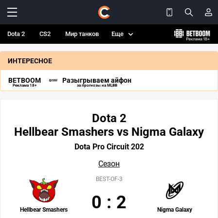
Dota 2
CS2
Мир танков
Еще
ИНТЕРЕСНОЕ
BETBOOM
Разыгрываем айфон
Реклама 18+
за прогнозы на MLBB
Dota 2
Hellbear Smashers vs Nigma Galaxy
Dota Pro Circuit 202
Сезон
BEST-OF-3
0
:
2
Hellbear Smashers
Nigma Galaxy