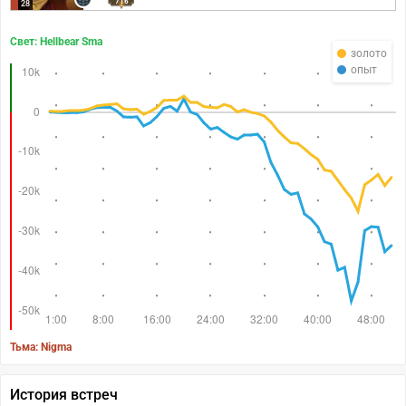
716
28
Свет: Hellbear Sma
золото
опыт
Тьма: Nigma
История встреч