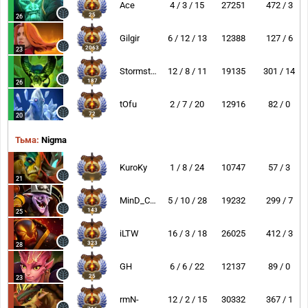
Ace
4 / 3 / 15
27251
472 / 3
25
26
Gilgir
6 / 12 / 13
12388
127 / 6
2063
23
Stormstormer
12 / 8 / 11
19135
301 / 14
187
26
tOfu
2 / 7 / 20
12916
82 / 0
72
20
Тьма:
Nigma
KuroKy
1 / 8 / 24
10747
57 / 3
21
MinD_ContRoL
5 / 10 / 28
19232
299 / 7
143
25
iLTW
16 / 3 / 18
26025
412 / 3
323
28
GH
6 / 6 / 22
12137
89 / 0
25
23
rmN-
12 / 2 / 15
30332
367 / 1