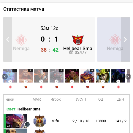
Статистика матча
53м 12с
0
:
1
Nemiga
Hellbear Sma
Nemiga
38
:
42
32477
1
2
3
4
5
6
7
8
Герой
MMR
Игрок
У/С/П
ОЦ
Д/Н
Свет:
Hellbear Sma
tOfu
2 / 10 / 18
13893
141 / 2
72
22