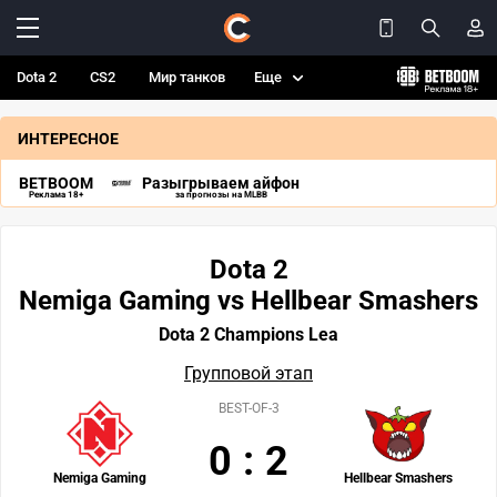
Dota 2
CS2
Мир танков
Еще
ИНТЕРЕСНОЕ
BETBOOM
Разыгрываем айфон
Реклама 18+
за прогнозы на MLBB
Dota 2
Nemiga Gaming vs Hellbear Smashers
Dota 2 Champions Lea
Групповой этап
BEST-OF-3
0
:
2
Nemiga Gaming
Hellbear Smashers