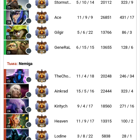
Stormstormer
5 / 10 / 14
20112
323 / 9
187
25
Ace
11 / 9 / 9
26851
431 / 17
25
26
Gilgir
5 / 6 / 22
13766
86 / 3
2063
25
GeneRaL
6 / 15 / 15
13655
128 / 6
254
23
Тьма:
Nemiga
TheChosenOne
11 / 4 / 18
20248
246 / 34
1336
22
Ainkrad
15 / 5 / 16
22444
323 / 4
70
26
Kiritych
9 / 4 / 17
18560
271 / 16
10
24
Heaven
11 / 9 / 17
13315
100 / 2
465
22
Lodine
3 / 8 / 22
5838
28 / 1