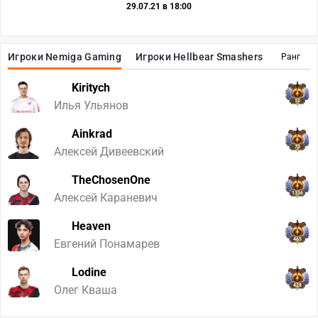
29.07.21 в 18:00
Игроки Nemiga Gaming
Игроки Hellbear Smashers
Ранг
Kiritych
10
Илья Ульянов
Ainkrad
70
Алексей Дивеевский
TheChosenOne
1336
Алексей Караневич
Heaven
465
Евгений Понамарев
Lodine
428
Олег Кваша