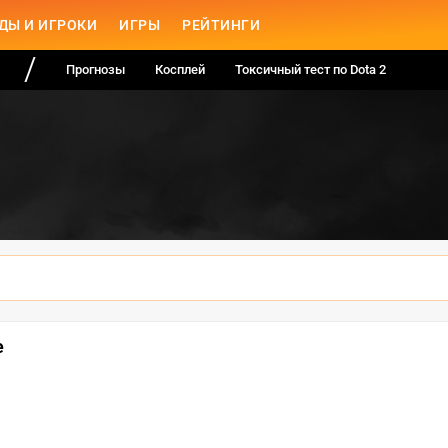
ДЫ И ИГРОКИ
ИГРЫ
РЕЙТИНГИ
Прогнозы
Косплей
Токсичный тест по Dota 2
е