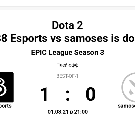
Dota 2
8 Esports vs samoses is d
EPIC League Season 3
Плей-офф
BEST-OF-1
1
:
0
ports
samose
01.03.21 в 21:00