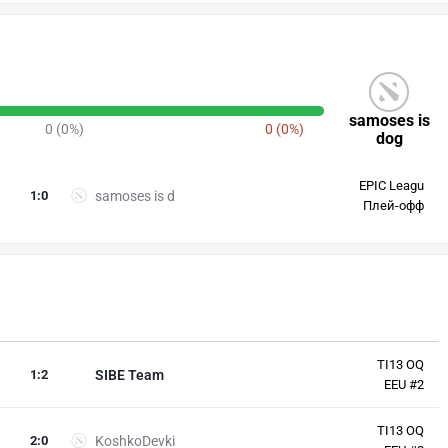
samoses is
0 (0%)
0 (0%)
dog
EPIC Leagu
1
:
0
samoses is d
Плей-офф
TI13 OQ
1
:
2
SIBE Team
EEU #2
TI13 OQ
2
:
0
KoshkoDevki