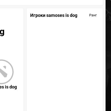
Игроки samoses is dog
Ранг
og
s is dog