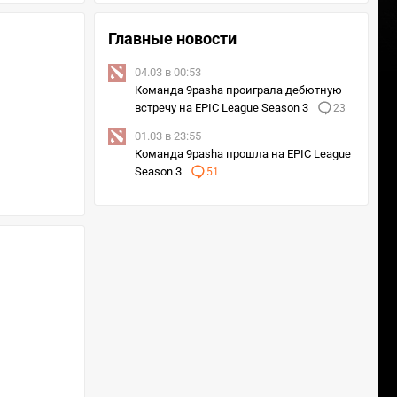
Главные новости
04.03 в 00:53
Команда 9pasha проиграла дебютную
встречу на EPIC League Season 3
23
01.03 в 23:55
Команда 9pasha прошла на EPIC League
Season 3
51