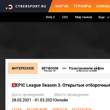
МАТЧИ
ТУРНИРЫ
КОМАН
Dota 2
CS2
Мир танков
Еще
ИНТЕРЕСНОЕ
BETBOOM
Разыгрываем айфон
Реклама 18+
за прогнозы на MLBB
EPIC League Season 3. Открытые отборочны
Дата проведения
Место проведения
28.02.2021 - 01.03.2021
Онлайн
СЕТКА
РАСПИСАНИЕ
НОВОСТИ
РЕЗУЛЬТАТЫ