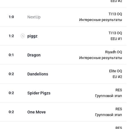
EEU #2
TI13 OQ
1
:
0
NextUp
Интересные результаты
TI13 OQ
1
:
2
piggz
EEU #1
Riyadh OQ
0
:
1
Dragon
Интересные результаты
Elite OQ
0
:
2
Dandelions
EU #2
RES
0
:
2
Spider Pigzs
Групповой этап
RES
0
:
2
One Move
Групповой этап
RES