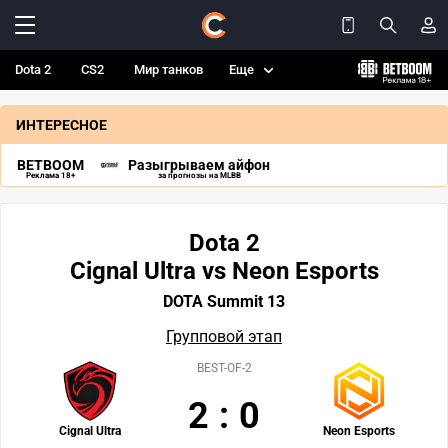
Dota 2
CS2
Мир танков
Еще
ИНТЕРЕСНОЕ
BETBOOM
Разыгрываем айфон
Реклама 18+
за прогнозы на MLBB
Dota 2
Cignal Ultra vs Neon Esports
DOTA Summit 13
Групповой этап
BEST-OF-2
2
:
0
Cignal Ultra
Neon Esports