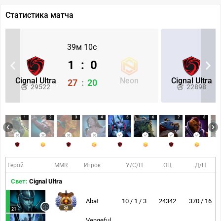
Статистика матча
39м 10с
1
:
0
Cignal Ultra
Neon
Cignal Ultra
27
:
20
29522
22898
1
2
3
4
5
6
7
8
Герой
MMR
Игрок
У/С/П
ОЦ
Д/Н
Свет:
Cignal Ultra
Abat
10 / 1 / 3
24342
370 / 16
26
21
Vengeful