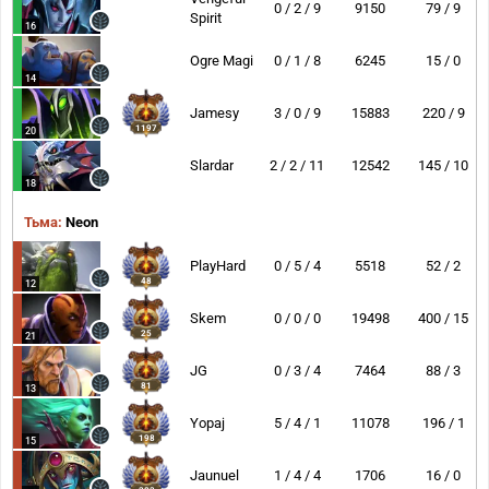
0 / 2 / 9
9150
79 / 9
Spirit
16
Ogre Magi
0 / 1 / 8
6245
15 / 0
14
Jamesy
3 / 0 / 9
15883
220 / 9
1197
20
Slardar
2 / 2 / 11
12542
145 / 10
18
Тьма:
Neon
PlayHard
0 / 5 / 4
5518
52 / 2
48
12
Skem
0 / 0 / 0
19498
400 / 15
25
21
JG
0 / 3 / 4
7464
88 / 3
81
13
Yopaj
5 / 4 / 1
11078
196 / 1
198
15
Jaunuel
1 / 4 / 4
1706
16 / 0