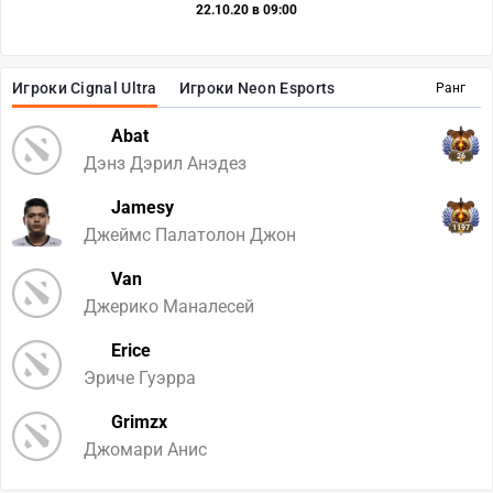
22.10.20 в 09:00
Игроки Cignal Ultra
Игроки Neon Esports
Ранг
Abat
26
Дэнз Дэрил Анэдез
Jamesy
1197
Джеймс Палатолон Джон
Van
Джерико Маналесей
Erice
Эриче Гуэрра
Grimzx
Джомари Анис