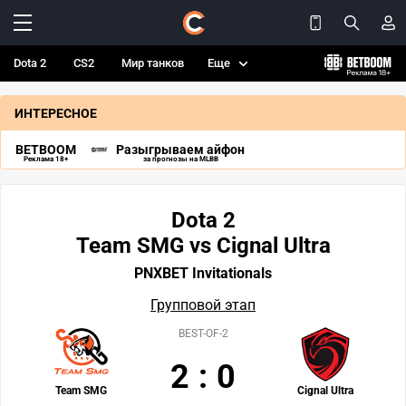
Dota 2
CS2
Мир танков
Еще
ИНТЕРЕСНОЕ
BETBOOM
Разыгрываем айфон
Реклама 18+
за прогнозы на MLBB
Dota 2
Team SMG vs Cignal Ultra
PNXBET Invitationals
Групповой этап
BEST-OF-2
2
:
0
Team SMG
Cignal Ultra