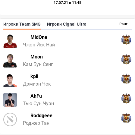
17.07.21 в 11:45
Игроки Team SMG
Игроки Cignal Ultra
Ранг
MidOne
106
Чжэн Йек Най
Moon
327
Кам Бун Сенг
kpii
768
Дэмиэн Чок
AhFu
157
Тью Сун Чуан
Roddgeee
775
Роджер Тан