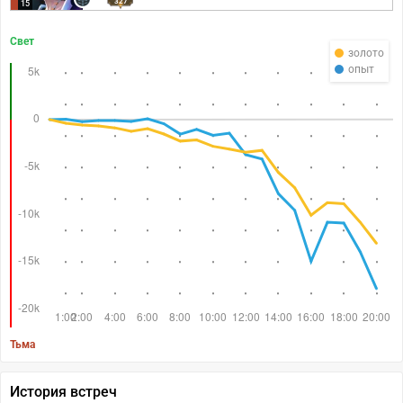
327
15
Свет
золото
опыт
Тьма
История встреч