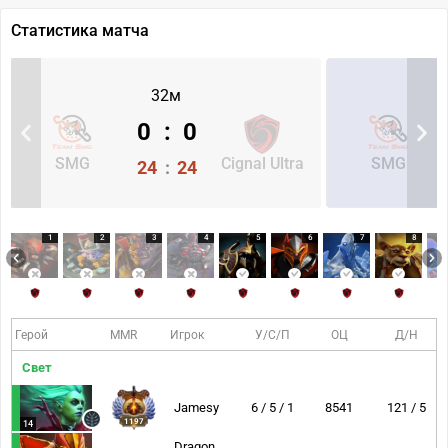
Статистика матча
32м
0
:
0
SMG
Cignal Ultra
SMG
24
:
24
1
2
3
4
5
6
7
8
Герой
MMR
Игрок
У/С/П
ОЦ
Д/Н
Свет
Jamesy
6 / 5 / 1
8541
121 / 5
1197
14
Dragon