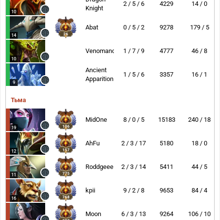
2 / 5 / 6
4229
14 / 0
Knight
10
Abat
0 / 5 / 2
9278
179 / 5
26
14
Venomancer
1 / 7 / 9
4777
46 / 8
10
Ancient
1 / 5 / 6
3357
16 / 1
Apparition
9
Тьма
MidOne
8 / 0 / 5
15183
240 / 18
106
19
AhFu
2 / 3 / 17
5180
18 / 0
157
12
Roddgeee
2 / 3 / 14
5411
44 / 5
775
11
kpii
9 / 2 / 8
9653
84 / 4
768
16
Moon
6 / 3 / 13
9264
106 / 10