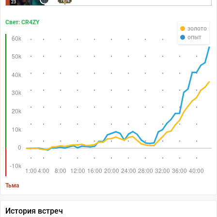
1916
23
Свет: CR4ZY
золото
опыт
Тьма
История встреч