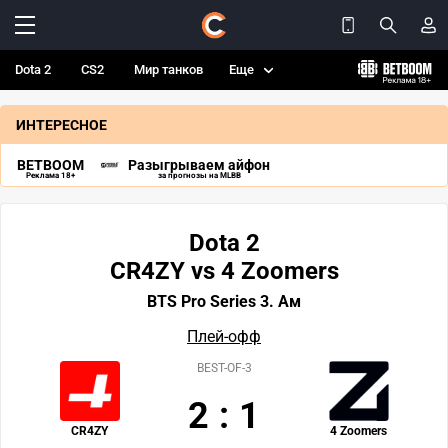
Dota 2
CS2
Мир танков
Еще
ИНТЕРЕСНОЕ
BETBOOM
Разыгрываем айфон
Реклама 18+
за прогнозы на MLBB
Dota 2
CR4ZY vs 4 Zoomers
BTS Pro Series 3. Ам
Плей-офф
BEST-OF-3
2
:
1
CR4ZY
4 Zoomers