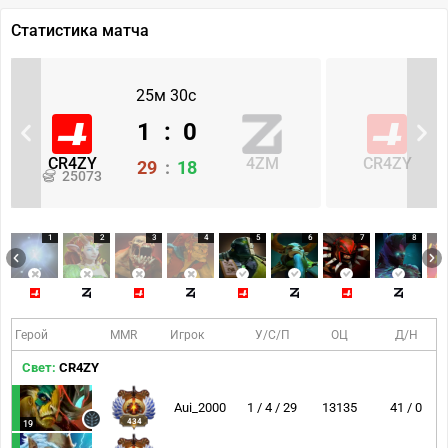
Статистика матча
25м 30с
1
:
0
CR4ZY
4ZM
CR4ZY
29
:
18
25073
1
2
3
4
5
6
7
8
Герой
MMR
Игрок
У/С/П
ОЦ
Д/Н
Свет:
CR4ZY
Aui_2000
1 / 4 / 29
13135
41 / 0
434
19