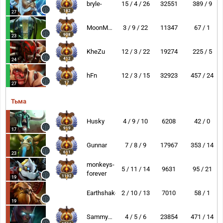
bryle-
15 / 4 / 26
32551
389 / 9
182
27
MoonMeander
3 / 9 / 22
11347
67 / 1
908
23
KheZu
12 / 3 / 22
19274
225 / 5
412
24
hFn
12 / 3 / 15
32923
457 / 24
17
27
Тьма
Husky
4 / 9 / 10
6208
42 / 0
919
17
Gunnar
7 / 8 / 9
17967
353 / 14
611
23
monkeys-
5 / 11 / 14
9631
95 / 21
forever
1192
19
Earthshaker
2 / 10 / 13
7010
58 / 1
19
Sammyboy
4 / 5 / 6
23854
471 / 14