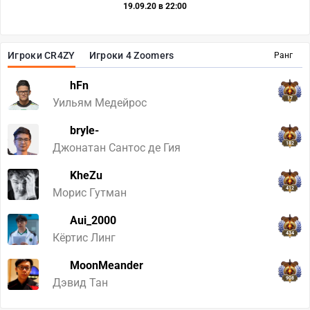
19.09.20 в 22:00
Игроки CR4ZY
Игроки 4 Zoomers
Ранг
hFn
17
Уильям Медейрос
bryle-
182
Джонатан Сантос де Гия
KheZu
412
Морис Гутман
Aui_2000
434
Кёртис Линг
MoonMeander
908
Дэвид Тан