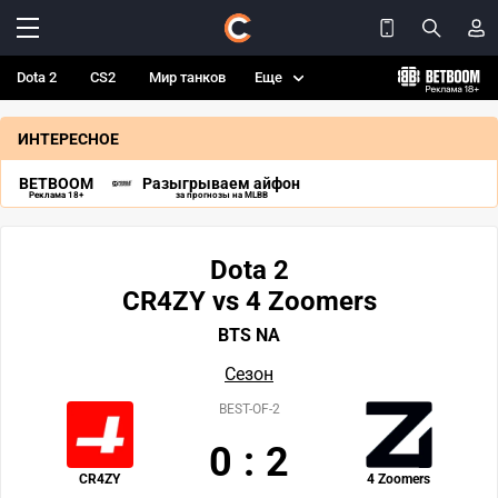
Dota 2
CS2
Мир танков
Еще
ИНТЕРЕСНОЕ
BETBOOM
Разыгрываем айфон
Реклама 18+
за прогнозы на MLBB
Dota 2
CR4ZY vs 4 Zoomers
BTS NA
Сезон
BEST-OF-2
0
:
2
CR4ZY
4 Zoomers