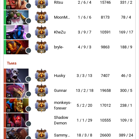
Ritsu
2 / 6 / 4
15746
331 / 2
22
22
MoonMeander
1 / 6 / 6
8173
78 / 4
908
15
KheZu
3 / 9 / 7
10591
169 / 17
412
16
bryle-
4 / 9 / 3
9863
188 / 9
182
19
Тьма
Husky
3 / 3 / 13
7407
46 / 0
919
16
Gunnar
13 / 2 / 18
19658
300 / 5
611
24
monkeys-
5 / 2 / 20
17012
238 / 1
forever
1192
22
Shadow
1 / 1 / 29
10555
109 / 0
Demon
22
Sammyboy
18 / 3 / 8
26600
389 / 24