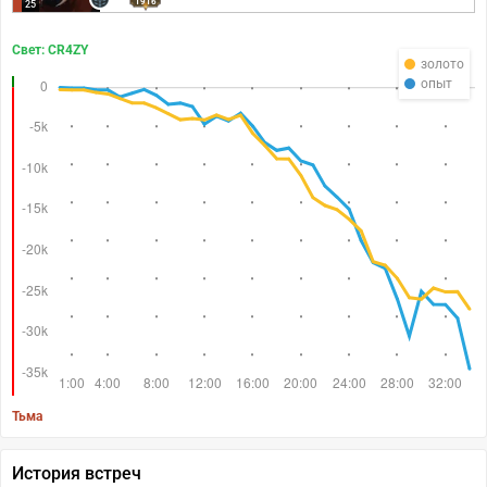
1916
25
Свет: CR4ZY
золото
опыт
Тьма
История встреч