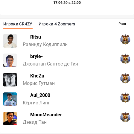
17.06.20 в 22:00
Игроки CR4ZY
Игроки 4 Zoomers
Ранг
Ritsu
22
Равинду Кодиппили
bryle-
182
Джонатан Сантос де Гия
KheZu
412
Морис Гутман
Aui_2000
434
Кёртис Линг
MoonMeander
908
Дэвид Тан