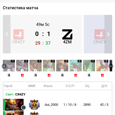
Статистика матча
49м 5с
0
:
1
CR4ZY
4ZM
CR4ZY
29
:
37
1
2
3
4
5
6
7
8
Герой
MMR
Игрок
У/С/П
ОЦ
Д/Н
Свет:
CR4ZY
Aui_2000
1 / 10 / 8
2890
42 / 3
434
13