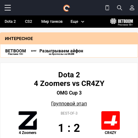
Dota 2
CS2
Мир танков
Еще
ИНТЕРЕСНОЕ
BETBOOM
Разыгрываем айфон
Реклама 18+
за прогнозы на MLBB
Dota 2
4 Zoomers vs CR4ZY
OMG Cup 3
Групповой этап
BEST-OF-3
1
:
2
4 Zoomers
CR4ZY