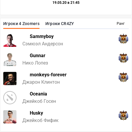
19.05.20 в 21:45
Игроки 4 Zoomers
Игроки CR4ZY
Ранг
Sammyboy
2125
Сэмюэл Андерсон
Gunnar
596
Нико Лопез
monkeys-forever
2430
Джарон Клинтон
Oceania
Джейкоб Госен
Husky
919
Джейкоб Фифик