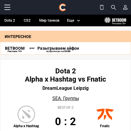
Dota 2
CS2
Мир танков
Еще
ИНТЕРЕСНОЕ
BETBOOM
Разыгрываем айфон
Реклама 18+
за прогнозы на MLBB
Dota 2
Alpha x Hashtag vs Fnatic
DreamLeague Leipzig
SEA. Группы
BEST-OF-2
0
:
2
Alpha x Hashtag
Fnatic