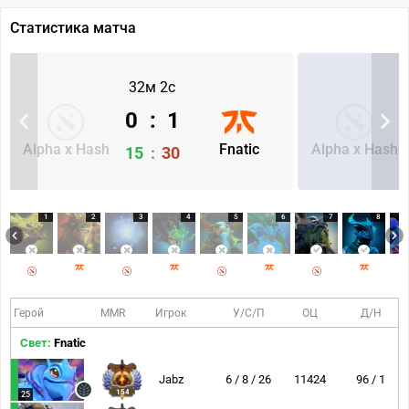
Статистика матча
32м 2с
0
:
1
Alpha x Hash
Fnatic
Alpha x Hash
15
:
30
1
2
3
4
5
6
7
8
Герой
MMR
Игрок
У/С/П
ОЦ
Д/Н
Свет:
Fnatic
Jabz
6 / 8 / 26
11424
96 / 1
154
25