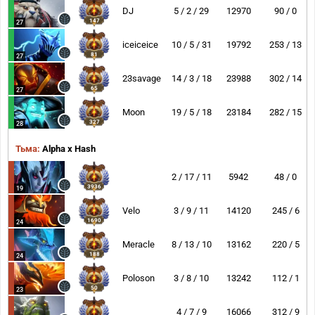
DJ
5 / 2 / 29
12970
90 / 0
147
27
iceiceice
10 / 5 / 31
19792
253 / 13
81
27
23savage
14 / 3 / 18
23988
302 / 14
65
27
Moon
19 / 5 / 18
23184
282 / 15
327
28
Тьма:
Alpha x Hash
2 / 17 / 11
5942
48 / 0
3936
19
Velo
3 / 9 / 11
14120
245 / 6
1690
24
Meracle
8 / 13 / 10
13162
220 / 5
188
24
Poloson
3 / 8 / 10
13242
112 / 1
50
23
4 / 7 / 9
16066
312 / 9