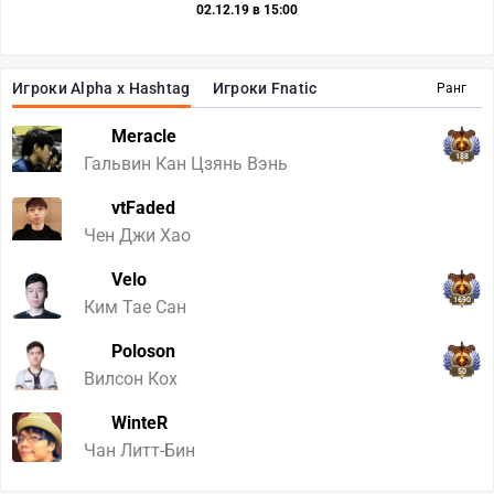
02.12.19 в 15:00
Игроки Alpha x Hashtag
Игроки Fnatic
Ранг
Meracle
188
Гальвин Кан Цзянь Вэнь
vtFaded
Чен Джи Хао
Velo
1690
Ким Тае Сан
Poloson
50
Вилсон Кох
WinteR
Чан Литт-Бин