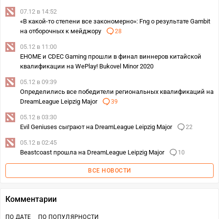
07.12 в 14:52
«В какой-то степени все закономерно»: Fng о результате Gambit
на отборочных к мейджору
28
05.12 в 11:00
EHOME и CDEC Gaming прошли в финал виннеров китайской
квалификации на WePlay! Bukovel Minor 2020
05.12 в 09:39
Определились все победители региональных квалификаций на
DreamLeague Leipzig Major
39
05.12 в 03:30
Evil Geniuses сыграют на DreamLeague Leipzig Major
22
05.12 в 02:45
Beastcoast прошла на DreamLeague Leipzig Major
10
ВСЕ НОВОСТИ
Комментарии
ПО ДАТЕ
ПО ПОПУЛЯРНОСТИ