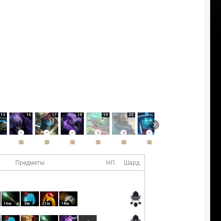
15
16
17
18
19
20
21
22
Предметы
НП
Шард
16м
3м
21м
18м