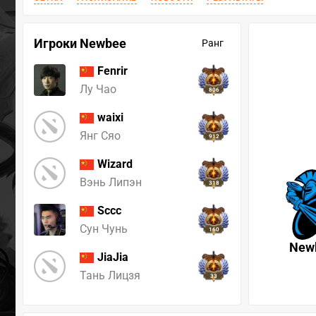
Игроки Newbee
Ранг
Fenrir
Лу Чао
806
waixi
Янг Сяо
912
Wizard
Вэнь Липэн
318
Sccc
Сун Чунь
160
New
JiaJia
Тань Лицзя
33