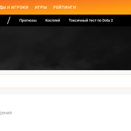
ДЫ И ИГРОКИ
ИГРЫ
РЕЙТИНГИ
Прогнозы
Косплей
Токсичный тест по Dota 2
дения