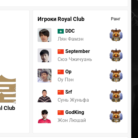
Игроки Royal Club
Ранг
DDC
Лян Фамэн
333
September
Сюэ Чжичуань
132
Op
Оу Пэн
240
Srf
Сунь Жуньфа
77
l Club
GodKing
Жон Люшай
198