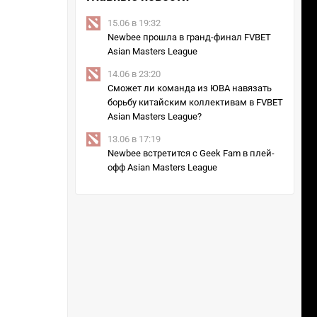
15.06 в 19:32
Newbee прошла в гранд-финал FVBET
Asian Masters League
14.06 в 23:20
Сможет ли команда из ЮВА навязать
борьбу китайским коллективам в FVBET
Asian Masters League?
13.06 в 17:19
Newbee встретится с Geek Fam в плей-
офф Asian Masters League