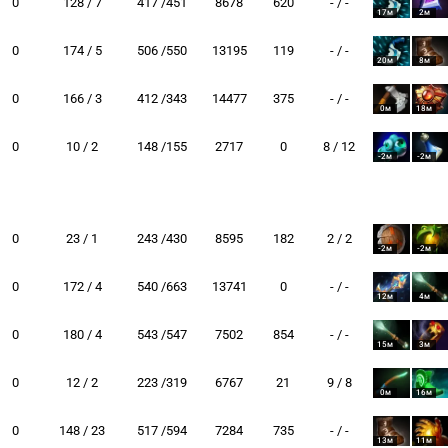
0
128 / 7
417 /451
8678
620
- / -
17м
2м
0
174 / 5
506 /550
13195
119
- / -
20м
8м
0
166 / 3
412 /343
14477
375
- / -
0м
18м
0
10 / 2
148 /155
2717
0
8 / 12
-2м
-2м
0
23 / 1
243 /430
8595
182
2 / 2
-2м
-2м
0
172 / 4
540 /663
13741
0
- / -
12м
4м
0
180 / 4
543 /547
7502
854
- / -
15м
3м
0
12 / 2
223 /319
6767
21
9 / 8
0м
16м
0
148 / 23
517 /594
7284
735
- / -
13м
11м