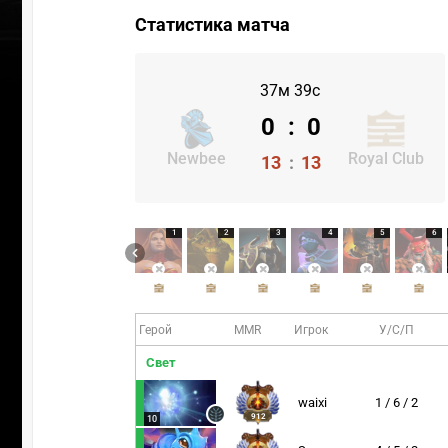
Статистика матча
37м 39с
0
:
0
Newbee
Royal Club
13
:
13
1
2
3
4
5
6
Герой
MMR
Игрок
У/С/П
Свет
waixi
1 / 6 / 2
912
10