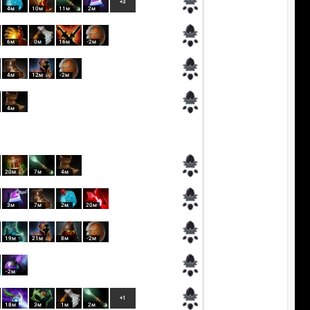
+3
4м
10м
11м
2м
6м
0м
16м
-2м
4м
12м
-2м
4м
20м
7м
4м
3м
7м
2м
20м
19м
21м
8м
-2м
-2м
+1
18м
3м
1м
2м