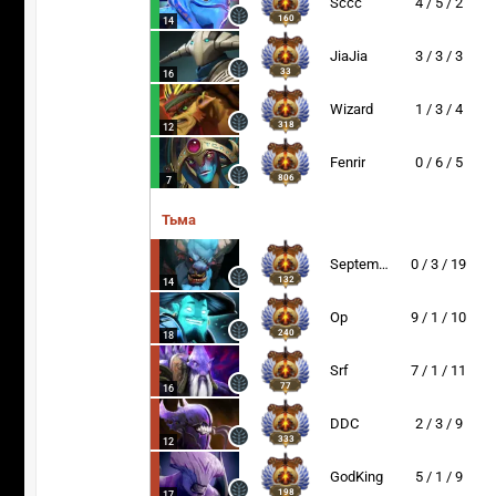
Sccc
4 / 5 / 2
160
14
JiaJia
3 / 3 / 3
33
16
Wizard
1 / 3 / 4
318
12
Fenrir
0 / 6 / 5
806
7
Тьма
September
0 / 3 / 19
132
14
Op
9 / 1 / 10
240
18
Srf
7 / 1 / 11
77
16
DDC
2 / 3 / 9
333
12
GodKing
5 / 1 / 9
198
17