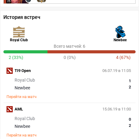
912
25
История встреч
Royal Club
Newbee
Всего матчей: 6
2 (33%)
0 (0%)
4 (67%)
TI9 Open
06.07.19 в 11:05
Royal Club
1
2
Newbee
Перейти на матч
AML
15.06.19 в 11:00
Royal Club
0
2
Newbee
Перейти на матч