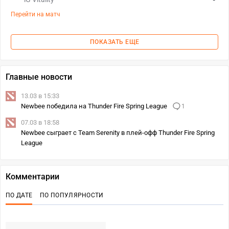
Перейти на матч
ПОКАЗАТЬ ЕЩЕ
Главные новости
13.03 в 15:33
Newbee победила на Thunder Fire Spring League
1
07.03 в 18:58
Newbee сыграет с Team Serenity в плей-офф Thunder Fire Spring
League
Комментарии
ПО ДАТЕ
ПО ПОПУЛЯРНОСТИ