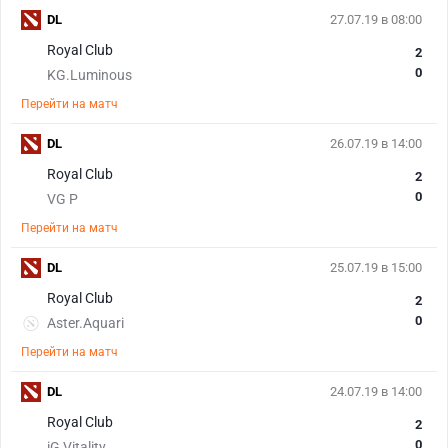
DL
27.07.19 в 08:00
Royal Club
2
0
KG.Luminous
Перейти на матч
DL
26.07.19 в 14:00
Royal Club
2
0
VG P
Перейти на матч
DL
25.07.19 в 15:00
Royal Club
2
0
Aster.Aquari
Перейти на матч
DL
24.07.19 в 14:00
Royal Club
2
0
iG Vitality