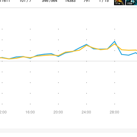
11611
101 / 7
346 /564
14383
791
1 / 15
37м
25м