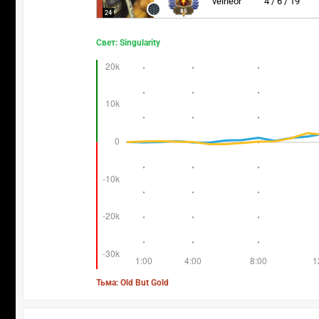
velheor
4 / 6 / 19
85
24
Свет: Singularity
Тьма: Old But Gold