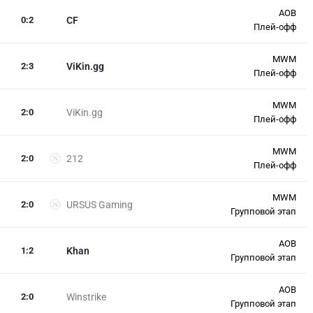
AOB
0
:
2
CF
Плей-офф
MWM
2
:
3
ViKin.gg
Плей-офф
MWM
2
:
0
ViKin.gg
Плей-офф
MWM
2
:
0
212
Плей-офф
MWM
2
:
0
URSUS Gaming
Групповой этап
AOB
1
:
2
Khan
Групповой этап
AOB
2
:
0
Winstrike
Групповой этап