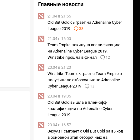
Главные новости
21.04 в 21:55
Old But Gold сыграет на Adrenaline Cyber
League 2019
38
21.04 в 16:00
Team Empire покинула квалификацию
на Adrenaline Cyber League 2019.
Winstrike прошла в финал
12
20.04 в 21:20
Winstrike Team сыграет с Team Empire в
полуфинале отборочных на Adrenaline
Cyber League 2019
13
20.04 в 19:05
Old But Gold вышла в плей-офф
квалификации на Adrenaline Cyber
League 2019
20.04 в 16:57
SexyAsF сыграет с Old But Gold за выход
в основной этап отборочных на