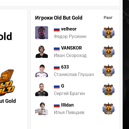
Игроки Old But Gold
Ранг
velheor
old
Федор Русихин
85
VANSKOR
Иван Скороход
2212
633
Станислав Глушан
2092
G
Сергей Брагин
ut Gold
Illidan
Илья Пивцаев
1410