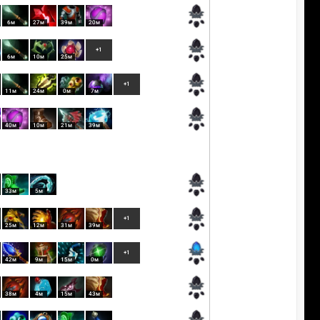
6м
27м
39м
20м
+1
6м
10м
25м
+1
11м
24м
0м
7м
40м
10м
21м
39м
33м
5м
+1
25м
12м
31м
39м
+1
42м
9м
15м
0м
38м
4м
15м
43м