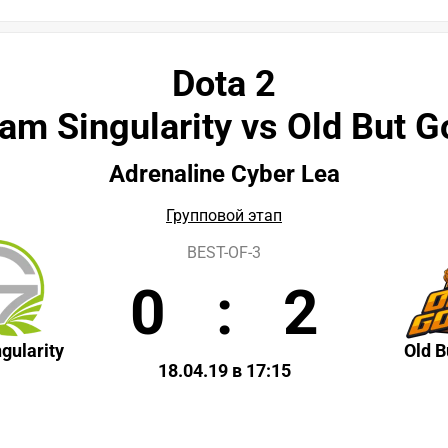
Dota 2
am Singularity vs Old But G
Adrenaline Cyber Lea
Групповой этап
BEST-OF-3
0
:
2
gularity
Old B
18.04.19 в 17:15