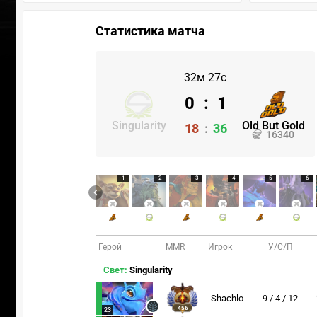
Статистика матча
32м 27с
0
:
1
Singularity
Old But Gold
18
:
36
16340
1
2
3
4
5
6
Герой
MMR
Игрок
У/С/П
Свет:
Singularity
Shachlo
9 / 4 / 12
456
23