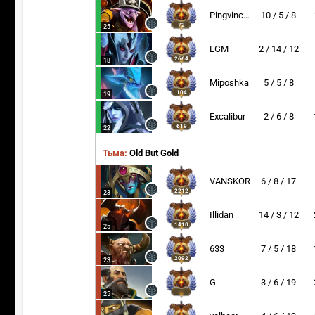
Pingvincek
10 / 5 / 8
72
25
EGM
2 / 14 / 12
2664
18
Miposhka
5 / 5 / 8
104
19
Excalibur
2 / 6 / 8
619
22
Тьма:
Old But Gold
VANSKOR
6 / 8 / 17
2212
23
Illidan
14 / 3 / 12
1410
25
633
7 / 5 / 18
2092
23
G
3 / 6 / 19
25