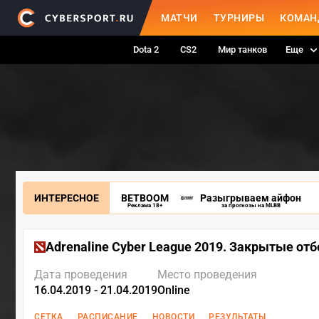
МАТЧИ
ТУРНИРЫ
КОМАН
Dota 2
CS2
Мир танков
Еще
ИНТЕРЕСНОЕ
BETBOOM
Разыгрываем айфон
Реклама 18+
за прогнозы на MLBB
Adrenaline Cyber League 2019. Закрытые от
Дата проведения
Место проведения
16.04.2019 - 21.04.2019
Online
СЕТКА
РАСПИСАНИЕ
НОВОСТИ
РЕЗУЛЬТАТЫ