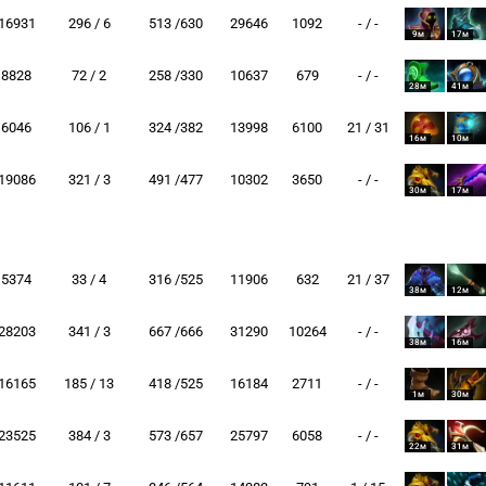
16931
296 / 6
513 /630
29646
1092
- / -
9м
17м
8828
72 / 2
258 /330
10637
679
- / -
28м
41м
6046
106 / 1
324 /382
13998
6100
21 / 31
16м
10м
19086
321 / 3
491 /477
10302
3650
- / -
30м
17м
5374
33 / 4
316 /525
11906
632
21 / 37
38м
12м
28203
341 / 3
667 /666
31290
10264
- / -
38м
16м
16165
185 / 13
418 /525
16184
2711
- / -
1м
30м
23525
384 / 3
573 /657
25797
6058
- / -
22м
31м