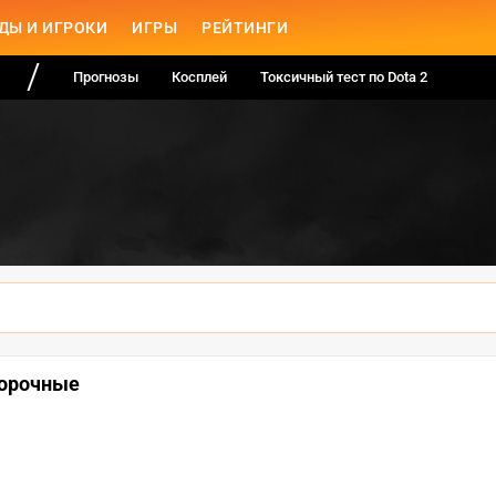
ДЫ И ИГРОКИ
ИГРЫ
РЕЙТИНГИ
Прогнозы
Косплей
Токсичный тест по Dota 2
борочные