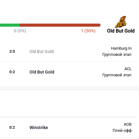
Old But Gold
0 (0%)
1 (50%)
Hamburg In
2
:
0
Old But Gold
Групповой этап
ACL
0
:
2
Old But Gold
Групповой этап
AOB
0
:
2
Winstrike
Плей-офф