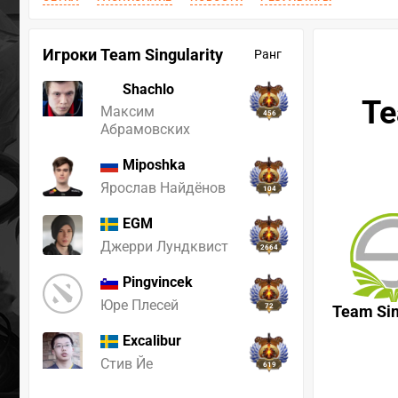
Игроки Team Singularity
Ранг
Shachlo
Te
Максим
456
Абрамовских
Miposhka
Ярослав Найдёнов
104
EGM
Джерри Лундквист
2664
Pingvincek
Юре Плесей
72
Team Sin
Excalibur
Стив Йе
619