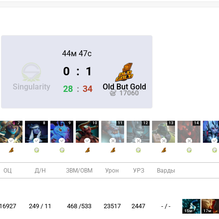
44м 47с
0
:
1
Singularity
Old But Gold
28
:
34
17060
7
8
9
10
11
12
13
14
ОЦ
Д/Н
ЗВМ/ОВМ
Урон
УРЗ
Варды
16927
249 / 11
468 /533
23517
2447
- / -
15м
17м