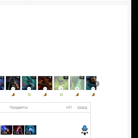
15
16
17
18
19
20
21
22
Предметы
НП
Шард
25м
11м
41м