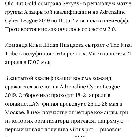
Old But Gold
обыграла
SexyAsF
в решающем матче
группы А закрытой квалификации на Adrenaline
Cyber League 2019 по Dota 2 и вышла в плей-офф.
Противостояние закончилось со счетом 2:0.
Команда Ильи
Illidan
Пивцаева сыграет с
The Final
Tribe
в полуфинале отборочных. Матч начнется 21
апреля в 17:00 мск.
В закрытой квалификации восемь команд
сражаются за слот на Adrenaline Cyber League
2019. Отборочные проходят 18–21 апреля в
онлайне. LAN-финал проведут с 25 по 26 мая в
Москве. В нем поучаствуют четыре команды, три
из которых организаторы пригласят напрямую —
первый инвайт получила Virtus.pro. Призовой