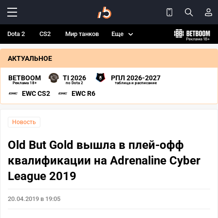
Dota 2
CS2
Мир танков
Еще
АКТУАЛЬНОЕ
BETBOOM
TI 2026
РПЛ 2026-2027
Реклама 18+
по Dota 2
таблица и расписание
EWC CS2
EWC R6
Новость
Old But Gold вышла в плей-офф
квалификации на Adrenaline Cyber
League 2019
20.04.2019 в 19:05