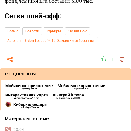
фонд чемпионата составит $100 тыс.
Сетка плей-офф:
Dota 2
Новости
Турниры
Old But Gold
Adrenaline Cyber League 2019. Закрытые отборочные
1
СПЕЦПРОЕКТЫ
Мобильное приложение
Мобильное приложение
Cybersport.ru
Cybersport.ru
Интерактивная карта
Выиграй iPhone
киберспорта за 15 лет
за прогнозы на MLBB
Киберкалендарь
по Миру Танков
Материалы по теме
20.04